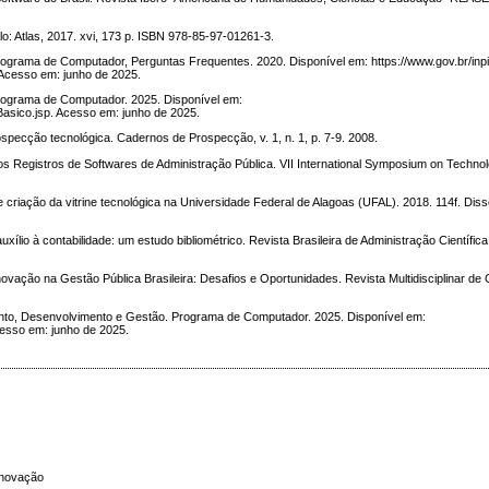
lo: Atlas, 2017. xvi, 173 p. ISBN 978-85-97-01261-3.
de Computador, Perguntas Frequentes. 2020. Disponível em: https://www.gov.br/inpi/
Acesso em: junho de 2025.
ama de Computador. 2025. Disponível em:
Basico.jsp. Acesso em: junho de 2025.
ecção tecnológica. Cadernos de Prospecção, v. 1, n. 1, p. 7-9. 2008.
s Registros de Softwares de Administração Pública. VII International Symposium on Technolo
de criação da vitrine tecnológica na Universidade Federal de Alagoas (UFAL). 2018. 114f. Dis
ílio à contabilidade: um estudo bibliométrico. Revista Brasileira de Administração Científica. 
novação na Gestão Pública Brasileira: Desafios e Oportunidades. Revista Multidisciplinar de 
, Desenvolvimento e Gestão. Programa de Computador. 2025. Disponível em:
Acesso em: junho de 2025.
 Inovação