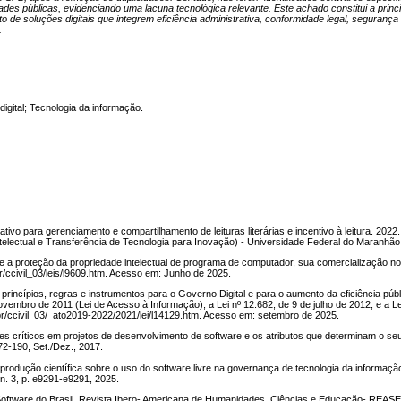
ades públicas, evidenciando uma lacuna tecnológica relevante. Este achado constitui a princi
o de soluções digitais que integrem eficiência administrativa, conformidade legal, segurança
.
gital; Tecnologia da informação.
vo para gerenciamento e compartilhamento de leituras literárias e incentivo à leitura. 2022.
lectual e Transferência de Tecnologia para Inovação) - Universidade Federal do Maranhão,
re a proteção da propriedade intelectual de programa de computador, sua comercialização no
r/ccivil_03/leis/l9609.htm. Acesso em: Junho de 2025.
rincípios, regras e instrumentos para o Governo Digital e para o aumento da eficiência públi
ovembro de 2011 (Lei de Acesso à Informação), a Lei nº 12.682, de 9 de julho de 2012, e a Le
.br/ccivil_03/_ato2019-2022/2021/lei/l14129.htm. Acesso em: setembro de 2025.
s críticos em projetos de desenvolvimento de software e os atributos que determinam o se
72-190, Set./Dez., 2017.
dução científica sobre o uso do software livre na governança de tecnologia da informaç
n. 3, p. e9291-e9291, 2025.
oftware do Brasil. Revista Ibero- Americana de Humanidades, Ciências e Educação- REASE.