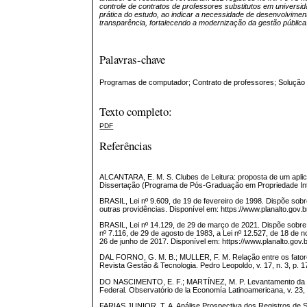
controle de contratos de professores substitutos em universid
prática do estudo, ao indicar a necessidade de desenvolviment
transparência, fortalecendo a modernização da gestão pública
Palavras-chave
Programas de computador; Contrato de professores; Solução di
Texto completo:
PDF
Referências
ALCANTARA, E. M. S. Clubes de Leitura: proposta de um aplicati
Dissertação (Programa de Pós-Graduação em Propriedade Inte
BRASIL, Lei nº 9.609, de 19 de fevereiro de 1998. Dispõe sob
outras providências. Disponível em: https://www.planalto.gov.b
BRASIL, Lei nº 14.129, de 29 de março de 2021. Dispõe sobre p
nº 7.116, de 29 de agosto de 1983, a Lei nº 12.527, de 18 de n
26 de junho de 2017. Disponível em: https://www.planalto.gov
DAL FORNO, G. M. B.; MULLER, F. M. Relação entre os fatore
Revista Gestão & Tecnologia. Pedro Leopoldo, v. 17, n. 3, p. 1
DO NASCIMENTO, E. F.; MARTÍNEZ, M. P. Levantamento da pro
Federal. Observatório de la Economía Latinoamericana, v. 23, 
FARIAS JUNIOR, T. A. Análise Prospectiva dos Registros de S