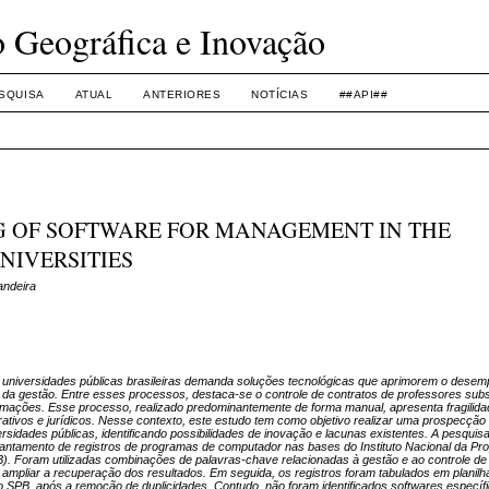
o Geográfica e Inovação
SQUISA
ATUAL
ANTERIORES
NOTÍCIAS
##API##
G OF SOFTWARE FOR MANAGEMENT IN THE
NIVERSITIES
andeira
 universidades públicas brasileiras demanda soluções tecnológicas que aprimorem o desem
 da gestão. Entre esses processos, destaca-se o controle de contratos de professores subs
formações. Esse processo, realizado predominantemente de forma manual, apresenta fragilid
rativos e jurídicos. Nesse contexto, este estudo tem como objetivo realizar uma prospecção
rsidades públicas, identificando possibilidades de inovação e lacunas existentes. A pesquisa
levantamento de registros de programas de computador nas bases do Instituto Nacional da Pr
(SPB). Foram utilizadas combinações de palavras-chave relacionadas à gestão e ao controle de
mpliar a recuperação dos resultados. Em seguida, os registros foram tabulados em planilha
no SPB, após a remoção de duplicidades. Contudo, não foram identificados softwares específ