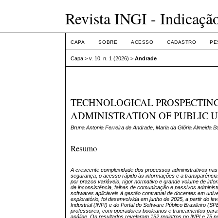
Revista INGI - Indicaçã
CAPA
SOBRE
ACESSO
CADASTRO
PE
Capa
>
v. 10, n. 1 (2026)
>
Andrade
TECHNOLOGICAL PROSPECTIN
ADMINISTRATION OF PUBLIC U
Bruna Antonia Ferreira de Andrade, Maria da Glória Almeida B
Resumo
A crescente complexidade dos processos administrativos nas
segurança, o acesso rápido às informações e a transparência
por prazos variáveis, rigor normativo e grande volume de in
de inconsistência, falhas de comunicação e passivos administ
softwares aplicáveis à gestão contratual de docentes em unive
exploratório, foi desenvolvida em junho de 2025, a partir do 
Industrial (INPI) e do Portal do Software Público Brasileiro 
professores, com operadores booleanos e truncamentos para a
análise. Os resultados revelaram 152 registros no INPI e 75 