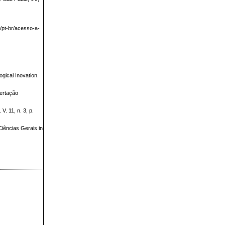
pt-br/acesso-a-
gical Inovation.
sertação
V. 11, n. 3, p.
Ciências Gerais in