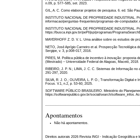
n.09, p. 577–585, set. 2023.
GIL, A. C. Como elaborar projetos de pesquisa. 6. ed. São Pau
INSTITUTO NACIONAL DE PROPRIEDADE INDUSTRIAL. Programa 
informacao/perguntas-frequentes/programas-de-computador. 
INSTITUTO NACIONAL DE PROPRIEDADE INDUSTRIAL. Progr
https://busca.inpi.gov.br/pePI/jsp/programas/ProgramaSearch
MAYERHOFF Z. D. V. L. Uma análise sobre os estudos de prosp
NETO, José Aprígio Carneiro et al. Prospecção Tecnológica do
Sergipe, v. 3, p.008-017, 2016.
PIRES, M. Política pública de incentivo à inovação: proposta 
(Mestrado) – Universidade Federal de Alagoas, Maceió, 2018.
RIBEIRO, J. P. N.; LIMA, J. C. C. Sistemas de Informação no aux
291-297, 2020.
SILVA, R. J. O.; OLIVEIRA, L. P. O.; Transformação Digital e I
Focus. V.1, n.2, p. 53-60, 2025.
SOFTWARE PÚBLICO BRASILEIRO. Ministério do Planejamento
https://softwarepublico.gov.br/social/search/software_infos. 
Apontamentos
Não há apontamentos.
Direitos autorais 2026 Revista INGI - Indicação Geográfica e