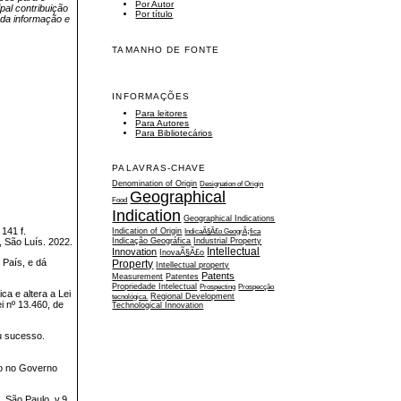
Por Autor
pal contribuição
Por título
 da informação e
TAMANHO DE FONTE
INFORMAÇÕES
Para leitores
Para Autores
Para Bibliotecários
PALAVRAS-CHAVE
Denomination of Origin
Designation of Origin
Geographical
Food
Indication
Geographical Indications
 141 f.
Indication of Origin
IndicaÃ§Ã£o GeogrÃ¡fica
Indicação Geográfica
Industrial Property
 São Luís. 2022.
Intellectual
Innovation
InovaÃ§Ã£o
 País, e dá
Property
Intellectual property
Patents
Measurement
Patentes
Propriedade Intelectual
Prospecting
Prospecção
ca e altera a Lei
tecnológica.
Regional Development
i nº 13.460, de
Technological Innovation
u sucesso.
ão no Governo
 São Paulo, v.9,