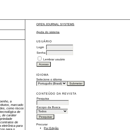
OPEN JOURNAL SYSTEMS
Ajuda do sistema
USUÁRIO
Login
Senha
Lembrar usuário
IDIOMA
Selecione o idioma
CONTEÚDO DA REVISTA
Pesquisa
penho, a
titutos, marcado
Escopo da Busca
ades, como riscos
 tecnológica de
, de caráter
opriedade
 contratos de
Procurar
 eletrônica para
Por Edição
icos para o