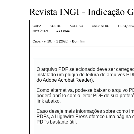
Revista INGI - Indicação G
CAPA
SOBRE
ACESSO
CADASTRO
PESQUIS
NOTÍCIAS
##API##
Capa
>
v. 10, n. 1 (2026)
>
Bomfim
O arquivo PDF selecionado deve ser carrega
instalado um plugin de leitura de arquivos P
do
Adobe Acrobat Reader
).
Como alternativa, pode-se baixar o arquivo 
poderá abrí-lo com o leitor PDF de sua prefer
link abaixo.
Caso deseje mais informações sobre como impr
PDFs, a Highwire Press oferece uma página
PDFs
bastante útil.