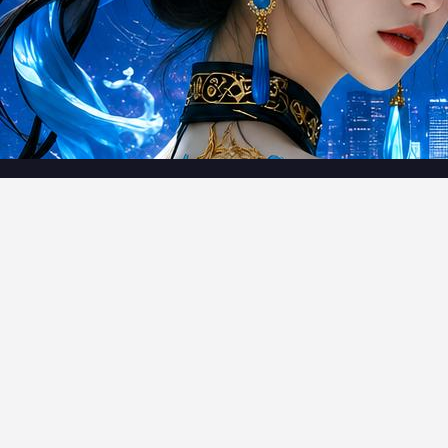
Don't love it? We'll fix it. For free.
100% Free Exchanges.
LEGIANBET
Support
About Us