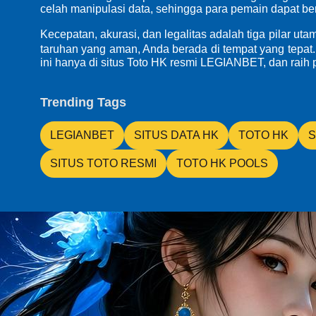
celah manipulasi data, sehingga para pemain dapat ber
Kecepatan, akurasi, dan legalitas adalah tiga pilar u
taruhan yang aman, Anda berada di tempat yang tepat
ini hanya di situs Toto HK resmi LEGIANBET, dan rai
Trending Tags
LEGIANBET
SITUS DATA HK
TOTO HK
S
SITUS TOTO RESMI
TOTO HK POOLS