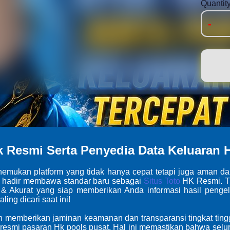
Quantit
-
 Resmi Serta Penyedia Data Keluaran H
emukan platform yang tidak hanya cepat tetapi juga aman da
T hadir membawa standar baru sebagai
Situs Toto
HK Resmi. Ti
& Akurat yang siap memberikan Anda informasi hasil pengel
ng dicari saat ini!
emberikan jaminan keamanan dan transparansi tingkat tingg
resmi pasaran Hk pools pusat. Hal ini memastikan bahwa seluruh