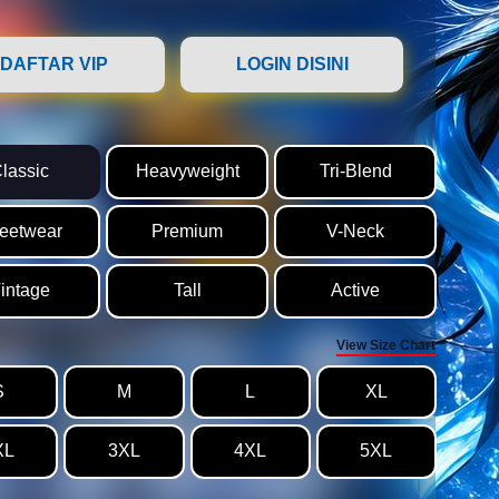
DAFTAR VIP
LOGIN DISINI
lassic
Heavyweight
Tri-Blend
reetwear
Premium
V-Neck
intage
Tall
Active
View Size Chart
S
M
L
XL
XL
3XL
4XL
5XL