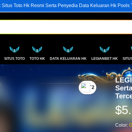
Situs Toto Hk Resmi Serta Penyedia Data Keluaran Hk Pools T
SITUS TOTO
TOTO HK
DATA KELUARAN HK
LEGIANBET HK
SITU
LEGI
Sert
`2
Terc
$5
Color:
G