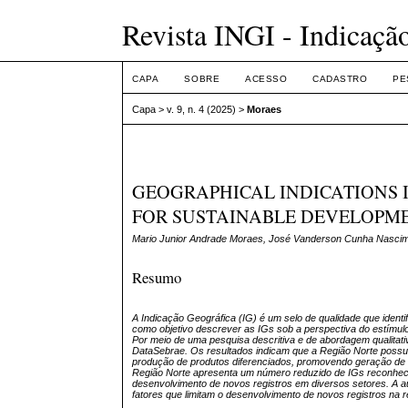
Revista INGI - Indicaçã
CAPA
SOBRE
ACESSO
CADASTRO
PE
Capa
>
v. 9, n. 4 (2025)
>
Moraes
GEOGRAPHICAL INDICATIONS 
FOR SUSTAINABLE DEVELOPM
Mario Junior Andrade Moraes, José Vanderson Cunha Nascime
Resumo
A Indicação Geográfica (IG) é um selo de qualidade que identi
como objetivo descrever as IGs sob a perspectiva do estímulo
Por meio de uma pesquisa descritiva e de abordagem qualitat
DataSebrae. Os resultados indicam que a Região Norte possui
produção de produtos diferenciados, promovendo geração de r
Região Norte apresenta um número reduzido de IGs reconhecida
desenvolvimento de novos registros em diversos setores. A aus
fatores que limitam o desenvolvimento de novos registros na r