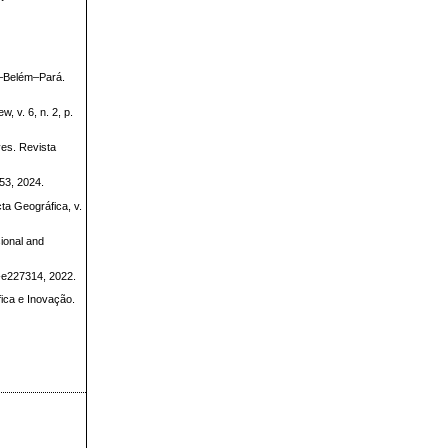
ú–Belém–Pará.
 v. 6, n. 2, p.
ves. Revista
53, 2024.
ta Geográfica, v.
sional and
4-e227314, 2022.
áfica e Inovação.