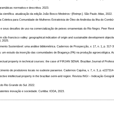
ramáticas normativa e descritiva. 2023.
ientífica. atualização da edição João Bosco Medeiros--[Reimpr.]. São Paulo: Atlas, 2022.
 Coletiva para Comunidade de Mulheres Extrativista de Óleo de Andiroba da Ilha do Comb
 e seus desafios de uso na comercialização de peixes ornamentais do Rio Negro. Peer Review,
 são francisco valley: geographical indication of origin and sustainable development objecti
8, 2025.
mento Sustentável: uma análise bibliométrica. Cadernos de Prospecção, v. 17, n. 1, p. 317-3
a: um estudo da inserção das comunidades de Bragança (PA) na produção agroecológica. Ac
ectual property in technical courses: the case of FIRJAN SENAI. Brazilian Journal of Profes
alecimento de produtores locais no sudeste paraense. Cadernos Cajuína, v. 7, n. 3, p. e22731
llective intellectual property in the brazilian semi-arid region. Revista INGI – Indicação Geogr
do Rio Grande do Sul. 2022.
tes inovação e sociedade. Curitiba: IODA, 2023.