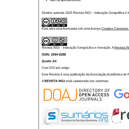
Direitos autorais 2025 Revista INGI - Indicação Geográfica e
Esta obra está licenciada sob uma licença
Creative Commons At
Revista INGI - Indicação Geográ¡fica e Inovação.
A
Revista I
ISSN: 2594-8288
Qualis A4
Com DOI por artigo.
Esta Revista é uma publicação da Associação Acadêmica de Pr
A
REVISTA INGI
está cadastrada nos sistemas: