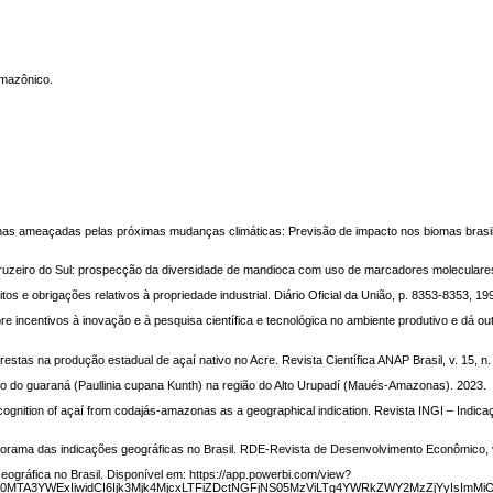
amazônico.
as ameaçadas pelas próximas mudanças climáticas: Previsão de impacto nos biomas brasile
 Cruzeiro do Sul: prospecção da diversidade de mandioca com uso de marcadores moleculare
tos e obrigações relativos à propriedade industrial. Diário Oficial da União, p. 8353-8353, 19
 incentivos à inovação e à pesquisa científica e tecnológica no ambiente produtivo e dá ou
lorestas na produção estadual de açaí nativo no Acre. Revista Científica ANAP Brasil, v. 15, n.
do guaraná (Paullinia cupana Kunth) na região do Alto Urupadí (Maués-Amazonas). 2023.
cognition of açaí from codajás-amazonas as a geographical indication. Revista INGI – Indic
rama das indicações geográficas no Brasil. RDE-Revista de Desenvolvimento Econômico, v.
 Geográfica no Brasil. Disponível em: https://app.powerbi.com/view?
MTA3YWExIiwidCI6Ijk3Mjk4MjcxLTFiZDctNGFjNS05MzViLTg4YWRkZWY2MzZjYyIsImMiOj