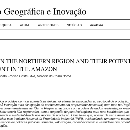
o Geográfica e Inovação
SQUISA
ATUAL
ANTERIORES
NOTÍCIAS
##API##
IN THE NORTHERN REGION AND THEIR POTEN
ENT IN THE AMAZON
nto, Raissa Costa Silva, Marcelo da Costa Borba
fica produtos com características únicas, diretamente associadas ao seu local de produção.
 à inovação e da divulgação do conhecimento em propriedade intelectual, com foco na Regiã
iva, foram analisadas as IGs na Região amazônica com a coleta de dados realizada por meio
 dezesseis IGs registradas, com a sugestão de possível registro para sete localidades que
enda e sustentabilidade nos modos de produção. Conclui-se que, apesar de ser a maior reg
s pelo Instituto Nacional da Propriedade Industrial (INPI), evidenciando um enorme potenc
ência de políticas públicas, fomento, valorização, reconhecimento e visibilidade dos produt
egião.