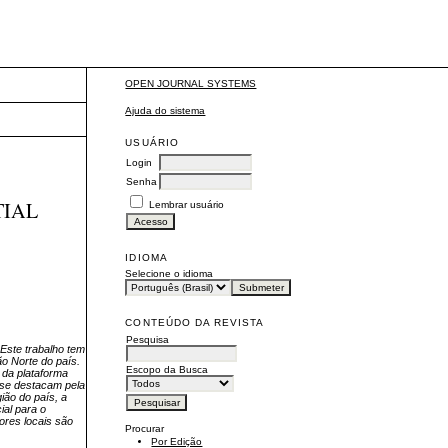
OPEN JOURNAL SYSTEMS
Ajuda do sistema
USUÁRIO
Login
Senha
TIAL
Lembrar usuário
IDIOMA
Selecione o idioma
CONTEÚDO DA REVISTA
Pesquisa
 Este trabalho tem
o Norte do país.
Escopo da Busca
 da plataforma
 se destacam pela
ião do país, a
ial para o
ores locais são
Procurar
Por Edição