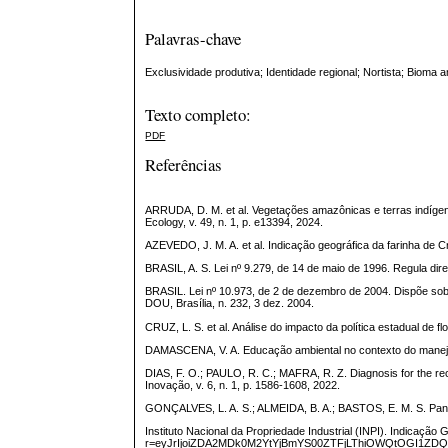
Palavras-chave
Exclusividade produtiva; Identidade regional; Nortista; Bioma 
Texto completo:
PDF
Referências
ARRUDA, D. M. et al. Vegetações amazônicas e terras indígen
Ecology, v. 49, n. 1, p. e13394, 2024.
AZEVEDO, J. M. A. et al. Indicação geográfica da farinha de
BRASIL, A. S. Lei nº 9.279, de 14 de maio de 1996. Regula direi
BRASIL. Lei nº 10.973, de 2 de dezembro de 2004. Dispõe sobre
DOU, Brasília, n. 232, 3 dez. 2004.
CRUZ, L. S. et al. Análise do impacto da política estadual de f
DAMASCENA, V. A. Educação ambiental no contexto do manejo 
DIAS, F. O.; PAULO, R. C.; MAFRA, R. Z. Diagnosis for the re
Inovação, v. 6, n. 1, p. 1586-1608, 2022.
GONÇALVES, L. A. S.; ALMEIDA, B. A.; BASTOS, E. M. S. Pano
Instituto Nacional da Propriedade Industrial (INPI). Indicação
r=eyJrIjoiZDA2MDk0M2YtYjBmYS00ZTFjLThiOWQtOGI1ZDQ0