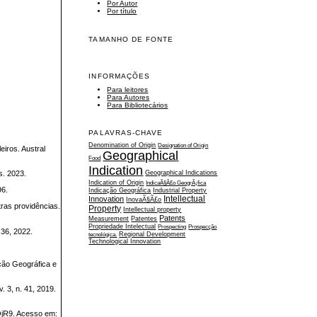
Por Autor
Por título
TAMANHO DE FONTE
INFORMAÇÕES
Para leitores
Para Autores
Para Bibliotecários
PALAVRAS-CHAVE
Denomination of Origin
Designation of Origin
iros. Austral
Geographical
Food
Indication
Geographical Indications
s. 2023.
Indication of Origin
IndicaÃ§Ã£o GeogrÃ¡fica
96.
Indicação Geográfica
Industrial Property
Intellectual
Innovation
InovaÃ§Ã£o
tras providências.
Property
Intellectual property
Patents
Measurement
Patentes
Propriedade Intelectual
Prospecting
Prospecção
 36, 2022.
tecnológica.
Regional Development
Technological Innovation
ação Geográfica e
 3, n. 41, 2019.
R9. Acesso em: