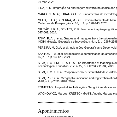
01 mar. 2025.
LIRA, E. S. Integração da abordagem reflexiva no ensino das g
MARCONI, M. A.; LAKATOS, E. V. Fundamentos de metodologia c
MELO, P. T. A.; BEZERRA, M. G. F. Desenvolvimento de Marca
Cadernos de Prospecção, v. 16, n. 1, p. 128-143, 2023.
MILITÃO, I. R. A.; BENTES, R. F. Selo de indicação geográfica
347-361, 2024.
PAIVA, R. A. L. et al. Grapes and mangoes from the sub-medium
INGI-Indicação Geográfica e Inovação, v. 9, n. 2, p. 2987-299
PEREIRA, M. G. A. et al. Indicações Geográficas e Desenvolvi
SANTOS, T. A. et al. Agroecologia e comunidades da amazôni
15, n. 37, p. 94-123, 2021.
SILVA, J. C.; PROFETA, G. A. The importance of teaching intell
Technological Education, v. 2, n. 22, p. e11234-e11234, 2022.
SILVA, J. C. K. et al. Cooperativismo, sustentabilidade e fort
SILVA, R. C. et al. Geographic indication and registration of co
Vol.8, n.4, p.2831-2846. 2024.
TONIETTO, Jorge et al. As Indicações Geográficas de vinhos 
WACHOWICZ, Marcos; KRETSCHMANN, Ângela. Marcas e paten
Apontamentos
Não há apontamentos.