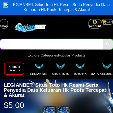
SITUS TOTO HK Terbaru Pasati Menang Besar Hari Ini
LEGIANBET: Situs Toto Hk Resmi Serta Penyedia Data
Keluaran Hk Pools Tercepat & Akurat
Bermain aktif di legianbet pasti gacor maxwin slot
Cart
Menjadi member setia pasti bisa merasakan maxwin
Shop
Account
Explore Categories
Popular Products
Shop All
Designs
LEGIANBET
SITUS TOTO
TOTO HK
DATA KELUAR
LEGIANBET: Situs Toto Hk Resmi Serta
Penyedia Data Keluaran Hk Pools Tercepat
& Akurat
$5.00