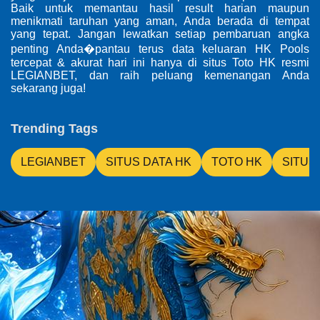
Baik untuk memantau hasil result harian maupun
menikmati taruhan yang aman, Anda berada di tempat
yang tepat. Jangan lewatkan setiap pembaruan angka
penting Anda�pantau terus data keluaran HK Pools
tercepat & akurat hari ini hanya di situs Toto HK resmi
LEGIANBET, dan raih peluang kemenangan Anda
sekarang juga!
Trending Tags
LEGIANBET
SITUS DATA HK
TOTO HK
SITUS