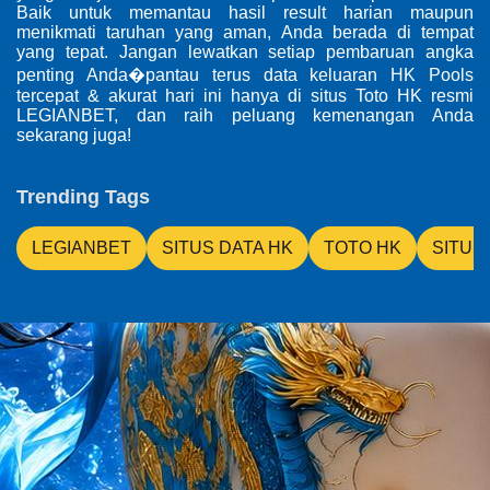
Baik untuk memantau hasil result harian maupun
menikmati taruhan yang aman, Anda berada di tempat
yang tepat. Jangan lewatkan setiap pembaruan angka
penting Anda�pantau terus data keluaran HK Pools
tercepat & akurat hari ini hanya di situs Toto HK resmi
LEGIANBET, dan raih peluang kemenangan Anda
sekarang juga!
Trending Tags
LEGIANBET
SITUS DATA HK
TOTO HK
SITUS