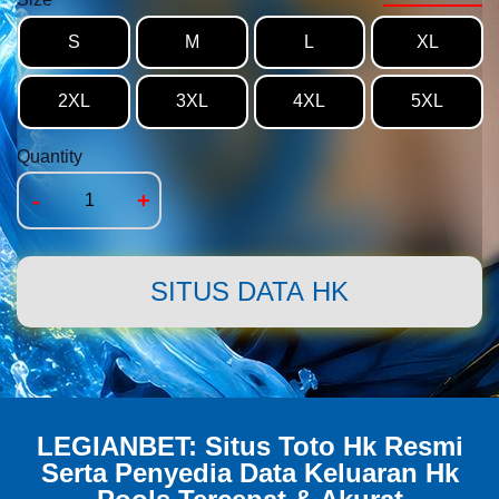
S
M
L
XL
2XL
3XL
4XL
5XL
Quantity
-
+
SITUS DATA HK
LEGIANBET: Situs Toto Hk Resmi
Serta Penyedia Data Keluaran Hk