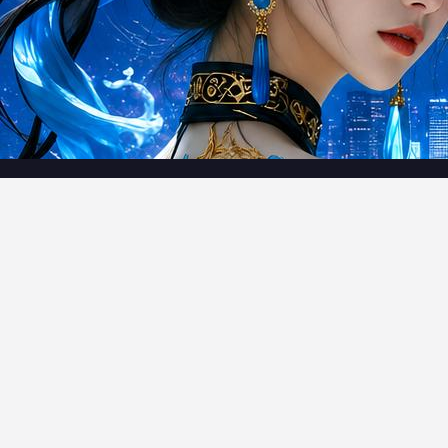
Don't love it? We'll fix it. For free.
100% Free Exchanges.
LEGIANBET
Support
About Us