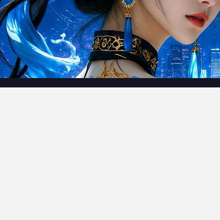
Don't love it? We'll fix it. For free.
100% Free Exchanges.
LEGIANBET
Support
About Us