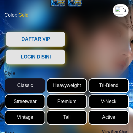
`2
Color:
Gold
DAFTAR VIP
LOGIN DISINI
Style
Classic
Heavyweight
Tri-Blend
Streetwear
Premium
V-Neck
Vintage
Tall
Active
View Size Chart
Size