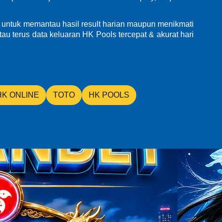
ik untuk memantau hasil result harian maupun menikmati
 terus data keluaran HK Pools tercepat & akurat hari
HK ONLINE
TOTO
HK POOLS