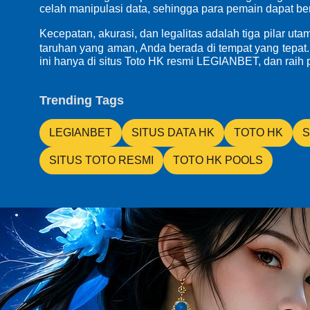
celah manipulasi data, sehingga para pemain dapat ber
Kecepatan, akurasi, dan legalitas adalah tiga pilar u
taruhan yang aman, Anda berada di tempat yang tepat
ini hanya di situs Toto HK resmi LEGIANBET, dan rai
Trending Tags
LEGIANBET
SITUS DATA HK
TOTO HK
S
SITUS TOTO RESMI
TOTO HK POOLS