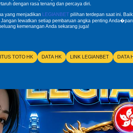
taruh dengan rasa tenang dan percaya diri.
tama yang menjadikan
LEGIANBET
pilihan terdepan saat ini. Ba
. Jangan lewatkan setiap pembaruan angka penting Anda�pantau
h peluang kemenangan Anda sekarang juga!
ITUS TOTO HK
DATA HK
LINK LEGIANBET
DATA 