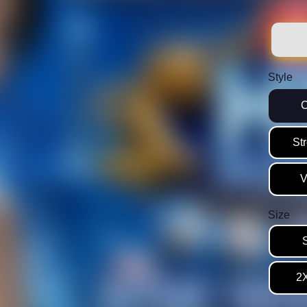
Style
C
St
V
Size
2