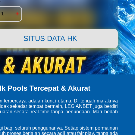
y
+
SITUS DATA HK
k Pools Tercepat & Akurat
n terpercaya adalah kunci utama. Di tengah maraknya
dak sekadar tempat bermain, LEGIANBET juga berdiri
uaran secara real-time tanpa penundaan. Mari bedah
i bagi seluruh penggunanya. Setiap sistem permainan
 proses berjalan secara adil atau fair play, tanpa ada