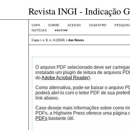
Revista INGI - Indicação G
CAPA
SOBRE
ACESSO
CADASTRO
PESQUIS
NOTÍCIAS
##API##
Capa
>
v. 8, n. 4 (2024)
>
das Neves
O arquivo PDF selecionado deve ser carrega
instalado um plugin de leitura de arquivos P
do
Adobe Acrobat Reader
).
Como alternativa, pode-se baixar o arquivo 
poderá abrí-lo com o leitor PDF de sua prefer
link abaixo.
Caso deseje mais informações sobre como impr
PDFs, a Highwire Press oferece uma página
PDFs
bastante útil.