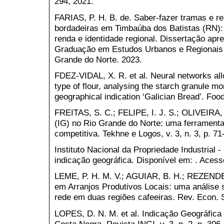
294, 2021.
FARIAS, P. H. B. de. Saber-fazer tramas e r
bordadeiras em Timbaúba dos Batistas (RN): 
renda e identidade regional. Dissertação ap
Graduação em Estudos Urbanos e Regionais 
Grande do Norte. 2023.
FDEZ-VIDAL, X. R. et al. Neural networks allo
type of flour, analysing the starch granule m
geographical indication ‘Galician Bread’. Food
FREITAS, S. C.; FELIPE, I. J. S.; OLIVEIRA, 
(IG) no Rio Grande do Norte: uma ferramenta
competitiva. Tekhne e Logos, v. 3, n. 3, p. 71
Instituto Nacional da Propriedade Industrial -
indicação geográfica. Disponível em: . Aces
LEME, P. H. M. V.; AGUIAR, B. H.; REZENDE,
em Arranjos Produtivos Locais: uma análise 
rede em duas regiões cafeeiras. Rev. Econ. So
LOPES, D. N. M. et al. Indicação Geográfic
Costa Negra. Revista INGI, v. 3, n. 2, p. 306