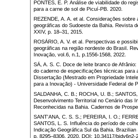
PONTES, E. P. Análise de viabilidade do regis
para a carne de sol de Picuí-PB. 2020.
REZENDE, A. A. et al. Considerações sobre a
geográficas do Sudoeste da Bahia. Revista de
XXIV, p. 18–31, 2015.
ROSÁRIO, A. V. et al. Perspectivas e possibi
geográficas na região nordeste do Brasil. Re
Inovação, vol.6, n.1, p.1556-1568, 2022.
SÁ, A. S. C. Doce de leite branco de Afrânio:
do caderno de especificações técnicas para a
Dissertação (Mestrado em Propriedade Intele
para a Inovação) - Universidade Federal de 
SALDANHA, C. B.; ROCHA, U. B.; SANTOS, W
Desenvolvimento Territorial no Cenário das 
Reconhecidas na Bahia. Cadernos de Prospecç
SANT’ANA, C. S. S.; PEREIRA, I. O.; FERREI
SANTOS, L. S. Influência do período de colh
Indicação Geográfica Sul da Bahia. Brazilian 
p. 8295–8306, 2020. DOI: 10.34117/bjdv6n2-