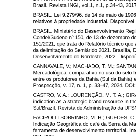
Brasil. Revista INGI, vol.1, n.1, p.34-43, 2017
BRASIL. Lei 9.279/96, de 14 de maio de 1996.
relativos à propriedade industrial. Disponíve
BRASIL. Ministério do Desenvolvimento Reg
Condel/Sudene nº 150, de 13 de dezembro de
151/2021, que trata do Relatório técnico que
da delimitação do Semiárido 2021. Brasília, 
Desenvolvimento do Nordeste, 2022. Disponív
CANNAVALE, V.; MACHADO, T. M.; SANTANA, 
Mercadológica: comparativo no uso do selo I
entre os produtores da Bahia (Sul da Bahia)
Prospecção, v. 17, n. 1, p. 33–47, 2024. DOI
CASTRO, V. A.; LOURENÇÃO, M. T. A.; GIRAL
indication as a strategic brand resource in t
Sul/Brazil. Revista de Administração da UFSM
FACIROLLI SOBRINHO, M. H.; GUEDES, C. A
Indicação Geográfica do café da Serra da M
ferramenta de desenvolvimento territorial. I