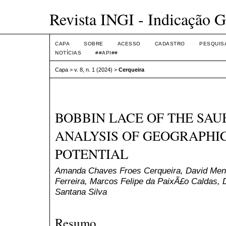
Revista INGI - Indicação G
CAPA
SOBRE
ACESSO
CADASTRO
PESQUIS
NOTÍCIAS
##API##
Capa
>
v. 8, n. 1 (2024)
>
Cerqueira
BOBBIN LACE OF THE SAU
ANALYSIS OF GEOGRAPHIC
POTENTIAL
Amanda Chaves Froes Cerqueira, David Mend
Ferreira, Marcos Felipe da PaixÃ£o Caldas, D
Santana Silva
Resumo