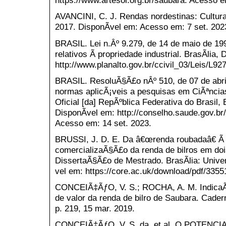
https://www.artesol.org.br/saubara. Acesso e
AVANCINI, C. J. Rendas nordestinas: Cultura
2017. DisponÃ­vel em: Acesso em: 7 set. 202
BRASIL. Lei n.Âº 9.279, de 14 de maio de 19
relativos Ã propriedade industrial. BrasÃ­lia,
http://www.planalto.gov.br/ccivil_03/Leis/L9
BRASIL. ResoluÃ§Ã£o nÂº 510, de 07 de abri
normas aplicÃ¡veis a pesquisas em CiÃªncia
Oficial [da] RepÃºblica Federativa do Brasil, 
DisponÃ­vel em: http://conselho.saude.gov.b
Acesso em: 14 set. 2023.
BRUSSI, J. D. E. Da â€œrenda roubadaâ€ Ã 
comercializaÃ§Ã£o da renda de bilros em do
DissertaÃ§Ã£o de Mestrado. BrasÃ­lia: Univer
vel em: https://core.ac.uk/download/pdf/3355
CONCEIÃ‡ÃƒO, V. S.; ROCHA, A. M. Indica
de valor da renda de bilro de Saubara. Cader
p. 219, 15 mar. 2019.
CONCEIÃ‡ÃƒO, V. S. da. et al. O POTEN