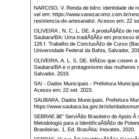
NARCISO, V. Renda de bilro: identidade de r
vel em: https://www.vanezacomz.com.br/renda
resistencia-do-artesanato/. Acesso em: 22 se
OLIVEIRA , N. C. L. DE. A produÃ§Ã£o de ren
Saubara/BA: Uma tradiÃ§Ã£o em processo d
126 f. Trabalho de ConclusÃ£o de Curso (Ba
Universidade Federal da Bahia, Salvador, 20
OLIVEIRA, A. L. S. DE. MÃ£os que cosem a 
Saubara/BA e o protagonismo das mulheres ne
Salvador, 2019.
SAI - Dados Municipais - Prefeitura Municipa
Acesso em: 22 set. 2023.
SAUBARA. Dados Municipais. Prefeitura Muni
https://www.saubara.ba.gov.br/site/dadosmun
SEBRAE â€“ ServiÃ§o Brasileiro de Apoio Ã
Metodologia para a IdentificaÃ§Ã£o de Poten
Brasileiras. 1. Ed. BrasÃ­lia: Inovates, 2020.