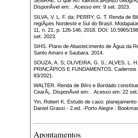
SEBRAE. O que Ã© IdentificaÃ§Ã£o GeogrÃ¡fi
DisponÃ­vel em: . Acesso em: 9 set. 2023.
SILVA, V. L. F. da; PERRY, G. T. Renda de Bi
regiÃµes Nordeste e Sul do Brasil. Modapalavr
11, n. 21, p. 126-146, 2018. DOI: 10.5965/
set. 2023.
SIHS. Plano de Abastecimento de Ãgua da Re
Santo Amaro e Saubara. 2014.
SOUZA, A. S; OLIVEIRA, G. S.; ALVES, L.
PRINCÃPIOS E FUNDAMENTOS. Cadernos da 
83/2021.
WALTER. Renda de Bilro e Bordado constitu
CearÃ¡. DisponÃ­vel em: . Acesso em: 22 set
Yin, Robert K. Estudo de caso: planejamento 
Daniel Grassi - 2.ed. -Porto Alegre : Bookma
Apontamentos