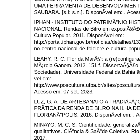
UMA FERRAMENTA DE DESENVOLVIMENTO
SAUBARA. [s.l: s.n.]. DisponÃ­vel em: . Aces
IPHAN - INSTITUTO DO PATRIMÃ”NIO HIS
NACIONAL. Rendas de Bilro em exposiÃ§Ã£o 
Cultura Popular. 2011. DisponÃ­vel em:
http://portal.iphan.gov.br/noticias/detalhes/
no-centro-nacional-de-folclore-e-cultura-popu
LEAHY, R. C. Flor da MarÃ©: a (re)configura
MÃ¡rcia Ganem. 2012. 151 f. DissertaÃ§Ã£o 
Sociedade). Universidade Federal da Bahia 
vel em:
http://www.poscultura.ufba.br/sites/poscu
Acesso em: 07 set. 2023.
LUZ, G. A. DE ARTESANATO A TRADIÃ‡Ã
PRÃTICA DA RENDA DE BILRO NA ILHA DE
FLORIANÃ“POLIS, 2016. DisponÃ­vel em: . A
MINAYO, M. C. S. Cientificidade, generaliz
qualitativos. CiÃªncia & SaÃºde Coletiva. Rio d
2017.