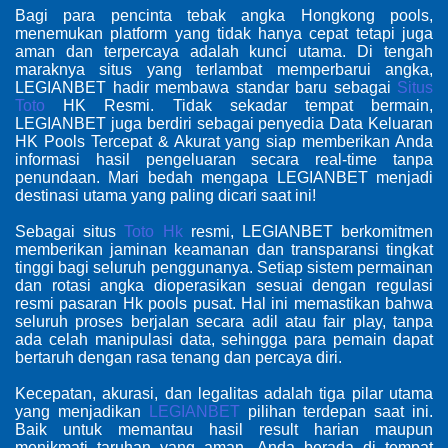
Bagi para pencinta tebak angka Hongkong pools,
menemukan platform yang tidak hanya cepat tetapi juga
aman dan terpercaya adalah kunci utama. Di tengah
maraknya situs yang terlambat memperbarui angka,
LEGIANBET hadir membawa standar baru sebagai
Situs
Toto
HK Resmi. Tidak sekadar tempat bermain,
LEGIANBET juga berdiri sebagai penyedia Data Keluaran
HK Pools Tercepat & Akurat yang siap memberikan Anda
informasi hasil pengeluaran secara real-time tanpa
penundaan. Mari bedah mengapa LEGIANBET menjadi
destinasi utama yang paling dicari saat ini!
Sebagai situs
Toto Hk
resmi, LEGIANBET berkomitmen
memberikan jaminan keamanan dan transparansi tingkat
tinggi bagi seluruh penggunanya. Setiap sistem permainan
dan rotasi angka dioperasikan sesuai dengan regulasi
resmi pasaran Hk pools pusat. Hal ini memastikan bahwa
seluruh proses berjalan secara adil atau fair play, tanpa
ada celah manipulasi data, sehingga para pemain dapat
bertaruh dengan rasa tenang dan percaya diri.
Kecepatan, akurasi, dan legalitas adalah tiga pilar utama
yang menjadikan
LEGIANBET
pilihan terdepan saat ini.
Baik untuk memantau hasil result harian maupun
menikmati taruhan yang aman, Anda berada di tempat