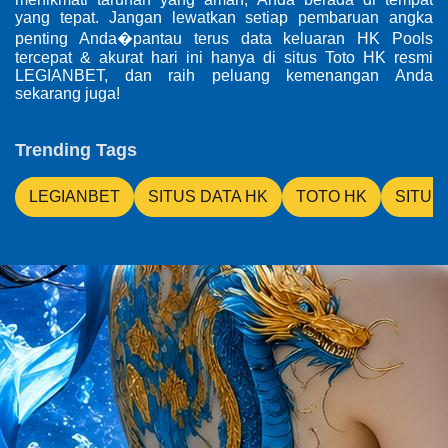
yang tepat. Jangan lewatkan setiap pembaruan angka
penting Anda�pantau terus data keluaran HK Pools
tercepat & akurat hari ini hanya di situs Toto HK resmi
LEGIANBET, dan raih peluang kemenangan Anda
sekarang juga!
Trending Tags
LEGIANBET
SITUS DATA HK
TOTO HK
SITUS