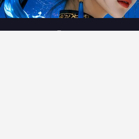
Don't love it? We'll fix it. For free.
100% Free Exchanges.
LEGIANBET
Support
About Us
Order Status
About Us
Contact Us
Accessibility
Coupon Codes
Create a Dashery Store
FAQ
Careers
Free Shipping
Hire an Artist
Refunds & Returns
Social Responsibility