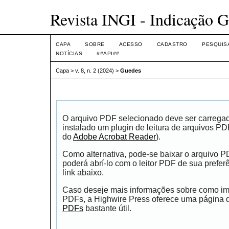
Revista INGI - Indicação G
CAPA
SOBRE
ACESSO
CADASTRO
PESQUIS
NOTÍCIAS
##API##
Capa
>
v. 8, n. 2 (2024)
>
Guedes
O arquivo PDF selecionado deve ser carrega
instalado um plugin de leitura de arquivos P
do
Adobe Acrobat Reader
).
Como alternativa, pode-se baixar o arquivo 
poderá abrí-lo com o leitor PDF de sua prefer
link abaixo.
Caso deseje mais informações sobre como impr
PDFs, a Highwire Press oferece uma página
PDFs
bastante útil.