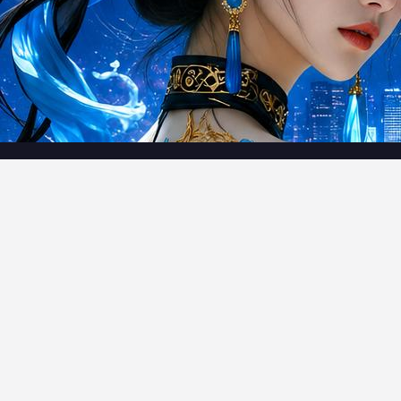
Don't love it? We'll fix it. For free.
100% Free Exchanges.
LEGIANBET
Support
About Us