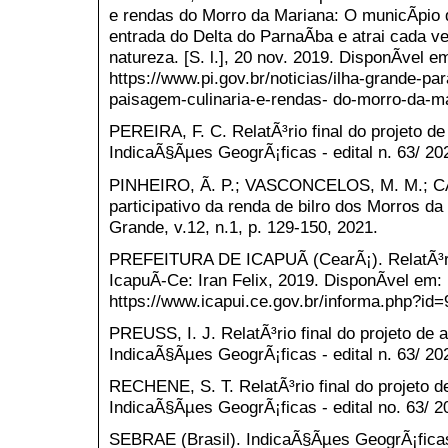
e rendas do Morro da Mariana: O municÃ­pio d
entrada do Delta do ParnaÃ­ba e atrai cada v
natureza. [S. l.], 20 nov. 2019. DisponÃ­vel e
https://www.pi.gov.br/noticias/ilha-grande-pa
paisagem-culinaria-e-rendas- do-morro-da-ma
PEREIRA, F. C. RelatÃ³rio final do projeto 
IndicaÃ§Ãµes GeogrÃ¡ficas - edital n. 63/ 
PINHEIRO, Ã. P.; VASCONCELOS, M. M.; CA
participativo da renda de bilro dos Morros da
Grande, v.12, n.1, p. 129-150, 2021.
PREFEITURA DE ICAPUÃ (CearÃ¡). RelatÃ³rio
IcapuÃ­-Ce: Iran Felix, 2019. DisponÃ­vel em:
https://www.icapui.ce.gov.br/informa.php?id
PREUSS, I. J. RelatÃ³rio final do projeto de
IndicaÃ§Ãµes GeogrÃ¡ficas - edital n. 63/ 
RECHENE, S. T. RelatÃ³rio final do projeto 
IndicaÃ§Ãµes GeogrÃ¡ficas - edital no. 63/
SEBRAE (Brasil). IndicaÃ§Ãµes GeogrÃ¡ficas