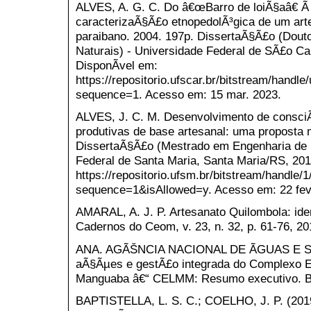
ALVES, A. G. C. Do â€œBarro de loiÃ§aâ€ Ã
caracterizaÃ§Ã£o etnopedolÃ³gica de um ar
paraibano. 2004. 197p. DissertaÃ§Ã£o (Dout
Naturais) - Universidade Federal de SÃ£o Ca
DisponÃ­vel em:
https://repositorio.ufscar.br/bitstream/hand
sequence=1. Acesso em: 15 mar. 2023.
ALVES, J. C. M. Desenvolvimento de consciÃ
produtivas de base artesanal: uma proposta 
DissertaÃ§Ã£o (Mestrado em Engenharia de 
Federal de Santa Maria, Santa Maria/RS, 201
https://repositorio.ufsm.br/bitstream/
sequence=1&isAllowed=y. Acesso em: 22 fev
AMARAL, A. J. P. Artesanato Quilombola: ide
Cadernos do Ceom, v. 23, n. 32, p. 61-76, 20
ANA. AGÃŠNCIA NACIONAL DE ÃGUAS E S
aÃ§Ãµes e gestÃ£o integrada do Complexo E
Manguaba â€“ CELMM: Resumo executivo. Bra
BAPTISTELLA, L. S. C.; COELHO, J. P. (2019