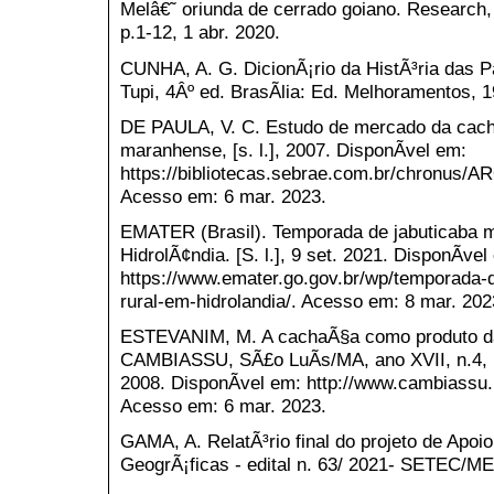
Melâ€˜ oriunda de cerrado goiano. Research,
p.1-12, 1 abr. 2020.
CUNHA, A. G. DicionÃ¡rio da HistÃ³ria das 
Tupi, 4Âº ed. BrasÃ­lia: Ed. Melhoramentos, 
DE PAULA, V. C. Estudo de mercado da cac
maranhense, [s. l.], 2007. DisponÃ­vel em:
https://bibliotecas.sebrae.com.br/chron
Acesso em: 6 mar. 2023.
EMATER (Brasil). Temporada de jabuticaba m
HidrolÃ¢ndia. [S. l.], 9 set. 2021. DisponÃ­vel
https://www.emater.go.gov.br/wp/temporada-
rural-em-hidrolandia/. Acesso em: 8 mar. 202
ESTEVANIM, M. A cachaÃ§a como produto d
CAMBIASSU, SÃ£o LuÃ­s/MA, ano XVII, n.4, p
2008. DisponÃ­vel em: http://www.cambiassu
Acesso em: 6 mar. 2023.
GAMA, A. RelatÃ³rio final do projeto de Ap
GeogrÃ¡ficas - edital n. 63/ 2021- SETEC/ME