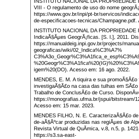
INSTITUTO NACIONAL DA PROPRIEDADE IN
VIII - O regulamento de uso do nome geogrÃ¡f
https://www.gov.br/inpi/pt-br/servicos/indic
de-especificacoes-tecnicas/Champagne.pdf. 
INSTITUTO NACIONAL DA PROPRIEDADE IND
IndicaÃ§Ãµes GeogrÃ¡ficas. [S. l.], 2011. Di
https://manualdeig.inpi.gov.br/projects/manua
geograficas/wiki/02_Indica%C3%A7%
C3%A3o_Geogr%C3%A1fica_e_esp%C3%A9ci
%20Geogr%C3%A1fica%20(IG)%20%C3%
igem%20(DO). Acesso em: 16 ago. 2022.
MENDES, E. M. A tiquira e sua promoÃ§Ã£o tu
investigaÃ§Ã£o na casa das tulhas em SÃ£o 
Trabalho de ConclusÃ£o de Curso. DisponÃ­v
https://monografias.ufma.br/jspui/bitstrea
Acesso em: 15 mar. 2023.
MENDES FILHO, N. E. CaracterizaÃ§Ã£o de a
de-aÃ§Ãºcar produzidas nas regiÃµes de Alp
Revista Virtual de QuÃ­mica, v.8, n.5, p. 142
https://s3.sa-east-