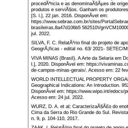
procedÃªncia e as denominaÃ§Ãµes de orige
produtos e serviÃ§os. Ganham os produtore
[S. l.], 22 jan. 2016. DisponÃ­vel em:
https://www.sebrae.com.br/sites/PortalSebra
brasileiras,8a47d106b5 562510VgnVCM100
jul. 2022.
SILVA, F. C. RelatÃ³rio final do projeto de 
GeogrÃ¡ficas - edital no. 63/ 2021- SETEC/
VIVA MINAS (Brasil). A Arte da Selaria em D
l.], 2020. DisponÃ­vel em: https://vivaminas.
de-campos-minas-gerais/. Acesso em: 22 fev
WORLD INTELLECTUAL PROPERTY ORGANIZ
Geographical Indications: An Introduction. 9
DisponÃ­vel em: https://www.wipo.int/edocs
Acesso em: 24 jul. 2022.
WURZ, D. A. et al; CaracterizaÃ§Ã£o do en
Cima da Serra do Rio Grande do Sul. Revista B
n. 9, p. 104-110, 2017.
ZAAK, I. RelatÃ³rio final do projeto de apo