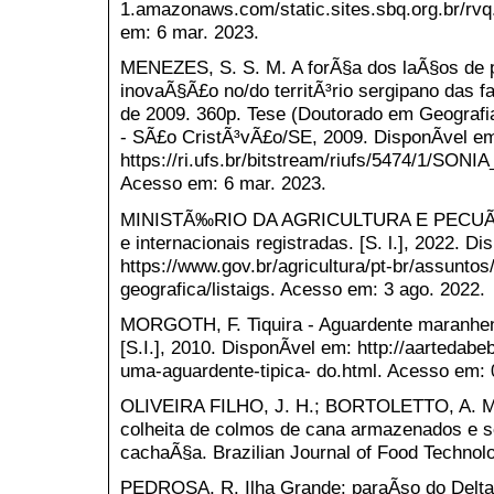
1.amazonaws.com/static.sites.sbq.org.br/rvq
em: 6 mar. 2023.
MENEZES, S. S. M. A forÃ§a dos laÃ§os de 
inovaÃ§Ã£o no/do territÃ³rio sergipano das fa
de 2009. 360p. Tese (Doutorado em Geografia
- SÃ£o CristÃ³vÃ£o/SE, 2009. DisponÃ­vel e
https://ri.ufs.br/bitstream/riufs/5474/
Acesso em: 6 mar. 2023.
MINISTÃ‰RIO DA AGRICULTURA E PECUÃRIA (
e internacionais registradas. [S. l.], 2022. Di
https://www.gov.br/agricultura/pt-br/assuntos
geografica/listaigs. Acesso em: 3 ago. 2022.
MORGOTH, F. Tiquira - Aguardente maranhen
[S.I.], 2010. DisponÃ­vel em: http://aartedabe
uma-aguardente-tipica- do.html. Acesso em: 
OLIVEIRA FILHO, J. H.; BORTOLETTO, A. M.
colheita de colmos de cana armazenados e s
cachaÃ§a. Brazilian Journal of Food Technol
PEDROSA, R. Ilha Grande: paraÃ­so do Delta 