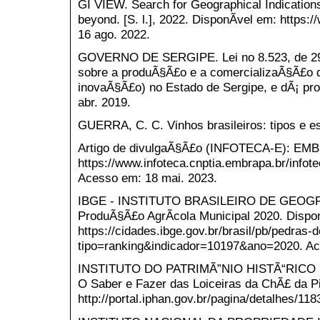
GI VIEW. Search for Geographical Indication
beyond. [S. l.], 2022. DisponÃ­vel em: https
16 ago. 2022.
GOVERNO DE SERGIPE. Lei no 8.523, de 29 
sobre a produÃ§Ã£o e a comercializaÃ§Ã£o do
inovaÃ§Ã£o) no Estado de Sergipe, e dÃ¡ provi
abr. 2019.
GUERRA, C. C. Vinhos brasileiros: tipos e e
Artigo de divulgaÃ§Ã£o (INFOTECA-E): EMB
https://www.infoteca.cnptia.embrapa.br/info
Acesso em: 18 mai. 2023.
IBGE - INSTITUTO BRASILEIRO DE GEOGR
ProduÃ§Ã£o AgrÃ­cola Municipal 2020. Dispo
https://cidades.ibge.gov.br/brasil/pb/pedras
tipo=ranking&indicador=10197&ano=2020. Ac
INSTITUTO DO PATRIMÃ”NIO HISTÃ“RICO E
O Saber e Fazer das Loiceiras da ChÃ£ da Pia
http://portal.iphan.gov.br/pagina/detalhes/11