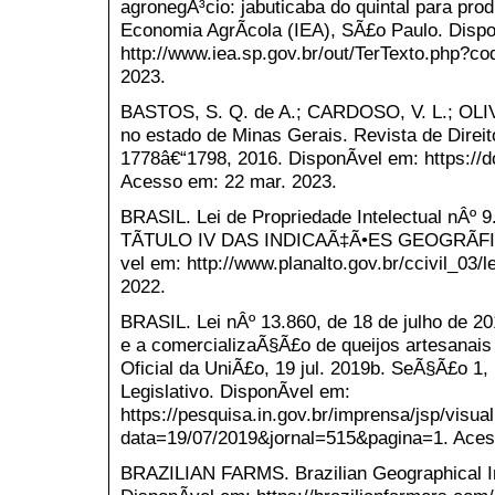
agronegÃ³cio: jabuticaba do quintal para pro
Economia AgrÃ­cola (IEA), SÃ£o Paulo. Dispo
http://www.iea.sp.gov.br/out/TerTexto.php?c
2023.
BASTOS, S. Q. de A.; CARDOSO, V. L.; OLIV
no estado de Minas Gerais. Revista de Direito d
1778â€“1798, 2016. DisponÃ­vel em: https://d
Acesso em: 22 mar. 2023.
BRASIL. Lei de Propriedade Intelectual nÂº 9
TÃTULO IV DAS INDICAÃ‡Ã•ES GEOGRÃFICAS.
vel em: http://www.planalto.gov.br/ccivil_03/l
2022.
BRASIL. Lei nÂº 13.860, de 18 de julho de 2
e a comercializaÃ§Ã£o de queijos artesanais 
Oficial da UniÃ£o, 19 jul. 2019b. SeÃ§Ã£o 1, 
Legislativo. DisponÃ­vel em:
https://pesquisa.in.gov.br/imprensa/jsp/visual
data=19/07/2019&jornal=515&pagina=1. Aces
BRAZILIAN FARMS. Brazilian Geographical Indi