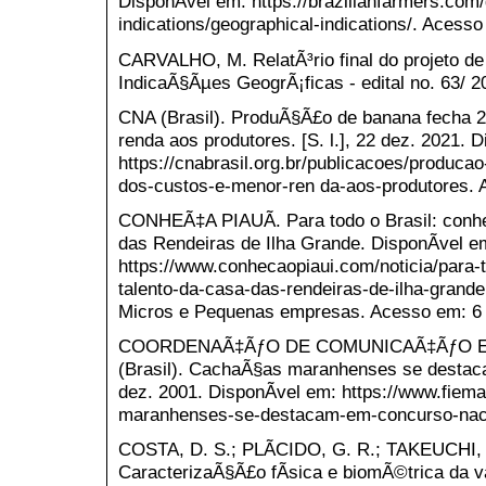
DisponÃ­vel em: https://brazilianfarmers.com
indications/geographical-indications/. Acess
CARVALHO, M. RelatÃ³rio final do projeto d
IndicaÃ§Ãµes GeogrÃ¡ficas - edital no. 63/
CNA (Brasil). ProduÃ§Ã£o de banana fecha 2
renda aos produtores. [S. l.], 22 dez. 2021. 
https://cnabrasil.org.br/publicacoes/produc
dos-custos-e-menor-ren da-aos-produtores. 
CONHEÃ‡A PIAUÃ. Para todo o Brasil: conheÃ
das Rendeiras de Ilha Grande. DisponÃ­vel e
https://www.conhecaopiaui.com/noticia/para-t
talento-da-casa-das-rendeiras-de-ilha-grande
Micros e Pequenas empresas. Acesso em: 6 
COORDENAÃ‡ÃƒO DE COMUNICAÃ‡ÃƒO E
(Brasil). CachaÃ§as maranhenses se destacam
dez. 2001. DisponÃ­vel em: https://www.fiema
maranhenses-se-destacam-em-concurso-naci
COSTA, D. S.; PLÃCIDO, G. R.; TAKEUCHI, K
CaracterizaÃ§Ã£o fÃ­sica e biomÃ©trica da v