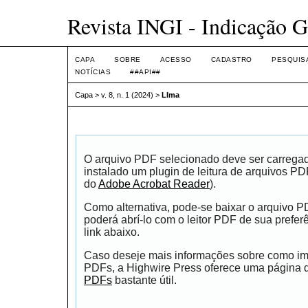
Revista INGI - Indicação G
CAPA
SOBRE
ACESSO
CADASTRO
PESQUIS
NOTÍCIAS
##API##
Capa
>
v. 8, n. 1 (2024)
>
LIma
O arquivo PDF selecionado deve ser carrega
instalado um plugin de leitura de arquivos P
do
Adobe Acrobat Reader
).
Como alternativa, pode-se baixar o arquivo 
poderá abrí-lo com o leitor PDF de sua prefer
link abaixo.
Caso deseje mais informações sobre como impr
PDFs, a Highwire Press oferece uma página
PDFs
bastante útil.