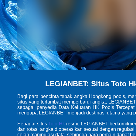
LEGIANBET: Situs Toto Hk
Bagi para pencinta tebak angka Hongkong pools, men
situs yang terlambat memperbarui angka, LEGIANBE
sebagai penyedia Data Keluaran HK Pools Tercepat 
mengapa LEGIANBET menjadi destinasi utama yang pali
Sebagai situs
Toto Hk
resmi, LEGIANBET berkomitmen m
dan rotasi angka dioperasikan sesuai dengan regulasi 
celah manipulasi data, sehingga para pemain dapat ber