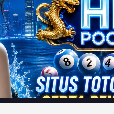
Support
About Us