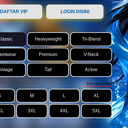
DAFTAR VIP
LOGIN DISINI
lassic
Heavyweight
Tri-Blend
reetwear
Premium
V-Neck
intage
Tall
Active
View Size Chart
S
M
L
XL
XL
3XL
4XL
5XL
y