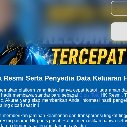
-
 Resmi Serta Penyedia Data Keluaran H
emukan platform yang tidak hanya cepat tetapi juga aman da
T hadir membawa standar baru sebagai
Situs Toto
HK Resmi. Ti
& Akurat yang siap memberikan Anda informasi hasil pengel
ng dicari saat ini!
emberikan jaminan keamanan dan transparansi tingkat tingg
resmi pasaran Hk pools pusat. Hal ini memastikan bahwa seluruh
taruh dengan rasa tenang dan percaya diri.