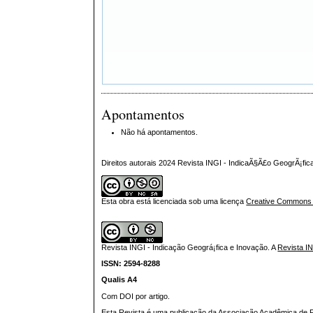
Apontamentos
Não há apontamentos.
Direitos autorais 2024 Revista INGI - IndicaÃ§Ã£o GeogrÃ¡fi
Esta obra está licenciada sob uma licença
Creative Commons At
Revista INGI - Indicação Geográ¡fica e Inovação.
A
Revista I
ISSN: 2594-8288
Qualis A4
Com DOI por artigo.
Esta Revista é uma publicação da Associação Acadêmica de Pr