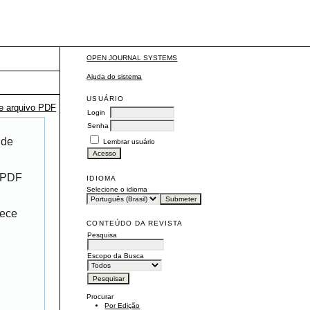
OPEN JOURNAL SYSTEMS
Ajuda do sistema
USUÁRIO
te arquivo PDF
Login
Senha
 de
Lembrar usuário
r PDF
IDIOMA
Selecione o idioma
rece
CONTEÚDO DA REVISTA
Pesquisa
Escopo da Busca
Procurar
Por Edição