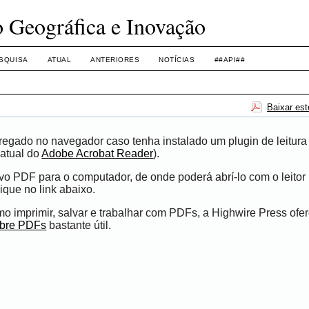
o Geográfica e Inovação
SQUISA
ATUAL
ANTERIORES
NOTÍCIAS
##API##
Baixar es
egado no navegador caso tenha instalado um plugin de leitura
atual do
Adobe Acrobat Reader
).
ivo PDF para o computador, de onde poderá abrí-lo com o leito
ique no link abaixo.
 imprimir, salvar e trabalhar com PDFs, a Highwire Press ofe
obre PDFs
bastante útil.