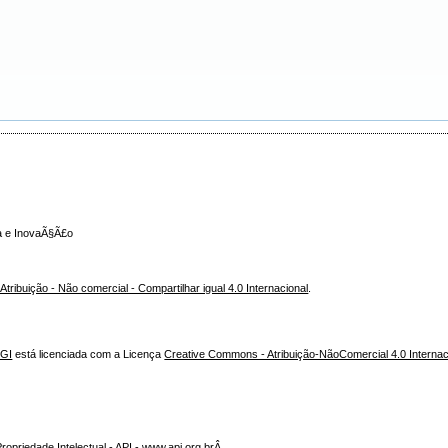
ca e InovaÃ§Ã£o
ribuição - Não comercial - Compartilhar igual 4.0 Internacional
.
NGI
está licenciada com a Licença
Creative Commons - Atribuição-NãoComercial 4.0 Internac
opriedade Intelectual - API - www.api.org.brÂ