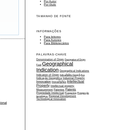
Por Autor
Por título
TAMANHO DE FONTE
INFORMAÇÕES
Para leitores
Para Autores
Para Bibliotecários
PALAVRAS-CHAVE
Denomination of Origin
Designation of Origin
Geographical
Food
Indication
Geographical Indications
Indication of Origin
IndicaÃ§Ã£o GeogrÃ¡fica
Indicação Geográfica
Industrial Property
Intellectual
Innovation
InovaÃ§Ã£o
Property
Intellectual property
Patents
Measurement
Patentes
Propriedade Intelectual
Prospecting
Prospecção
tecnológica.
Regional Development
Technological Innovation
ional