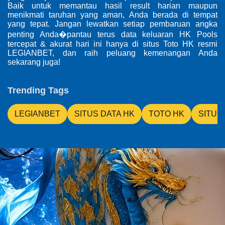
Baik untuk memantau hasil result harian maupun
menikmati taruhan yang aman, Anda berada di tempat
yang tepat. Jangan lewatkan setiap pembaruan angka
penting Anda�pantau terus data keluaran HK Pools
tercepat & akurat hari ini hanya di situs Toto HK resmi
LEGIANBET, dan raih peluang kemenangan Anda
sekarang juga!
Trending Tags
LEGIANBET
SITUS DATA HK
TOTO HK
SITUS