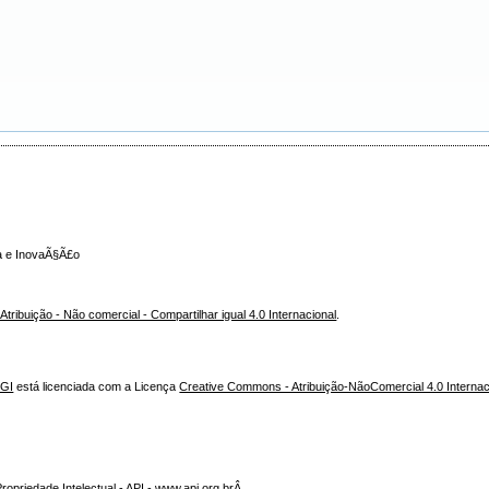
ca e InovaÃ§Ã£o
ribuição - Não comercial - Compartilhar igual 4.0 Internacional
.
NGI
está licenciada com a Licença
Creative Commons - Atribuição-NãoComercial 4.0 Internac
opriedade Intelectual - API - www.api.org.brÂ