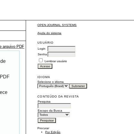
OPEN JOURNAL SYSTEMS
Ajuda do sistema
USUÁRIO
te arquivo PDF
Login
Senha
 de
Lembrar usuário
r PDF
IDIOMA
Selecione o idioma
rece
CONTEÚDO DA REVISTA
Pesquisa
Escopo da Busca
Procurar
Por Edição