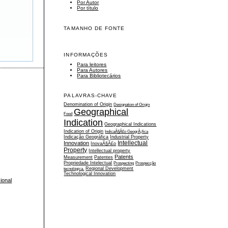
Por Autor
Por título
TAMANHO DE FONTE
INFORMAÇÕES
Para leitores
Para Autores
Para Bibliotecários
PALAVRAS-CHAVE
Denomination of Origin
Designation of Origin
Geographical
Food
Indication
Geographical Indications
Indication of Origin
IndicaÃ§Ã£o GeogrÃ¡fica
Indicação Geográfica
Industrial Property
Intellectual
Innovation
InovaÃ§Ã£o
Property
Intellectual property
Patents
Measurement
Patentes
Propriedade Intelectual
Prospecting
Prospecção
tecnológica.
Regional Development
Technological Innovation
ional