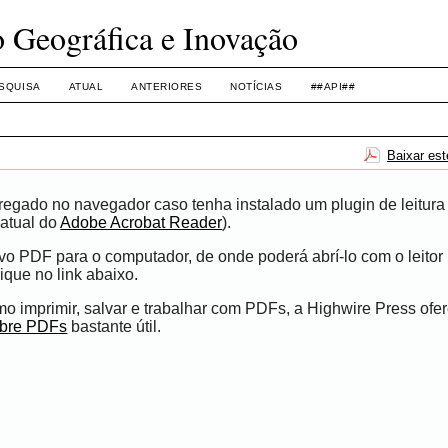
o Geográfica e Inovação
SQUISA
ATUAL
ANTERIORES
NOTÍCIAS
##API##
Baixar es
egado no navegador caso tenha instalado um plugin de leitura
atual do
Adobe Acrobat Reader
).
ivo PDF para o computador, de onde poderá abrí-lo com o leito
ique no link abaixo.
 imprimir, salvar e trabalhar com PDFs, a Highwire Press ofe
obre PDFs
bastante útil.