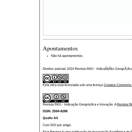
Apontamentos
Não há apontamentos.
Direitos autorais 2024 Revista INGI - IndicaÃ§Ã£o GeogrÃ¡fi
Esta obra está licenciada sob uma licença
Creative Commons At
Revista INGI - Indicação Geográ¡fica e Inovação.
A
Revista I
ISSN: 2594-8288
Qualis A4
Com DOI por artigo.
Esta Revista é uma publicação da Associação Acadêmica de Pr