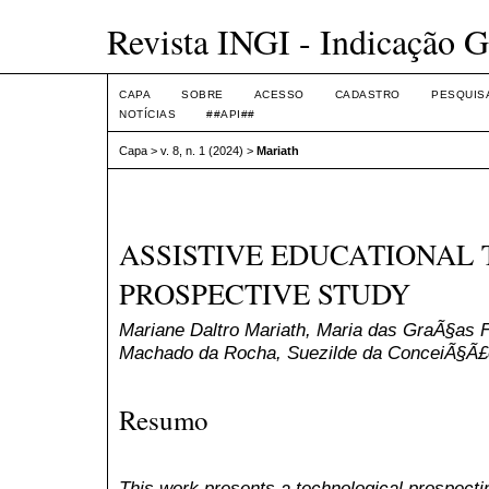
Revista INGI - Indicação G
CAPA
SOBRE
ACESSO
CADASTRO
PESQUIS
NOTÍCIAS
##API##
Capa
>
v. 8, n. 1 (2024)
>
Mariath
ASSISTIVE EDUCATIONAL 
PROSPECTIVE STUDY
Mariane Daltro Mariath, Maria das GraÃ§as F
Machado da Rocha, Suezilde da ConceiÃ§Ã£o
Resumo
This work presents a technological prospecti