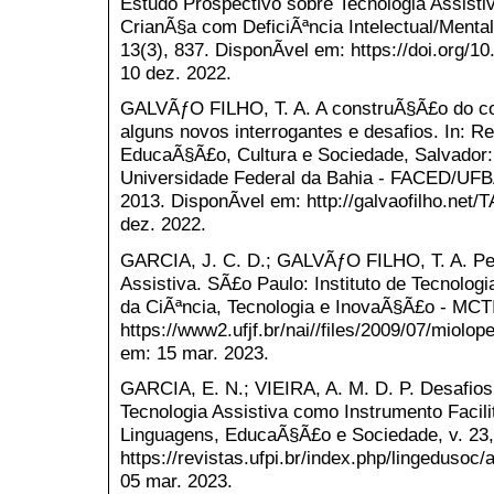
Estudo Prospectivo sobre Tecnologia Assist
CrianÃ§a com DeficiÃªncia Intelectual/Ment
13(3), 837. DisponÃ­vel em: https://doi.org/
10 dez. 2022.
GALVÃƒO FILHO, T. A. A construÃ§Ã£o do con
alguns novos interrogantes e desafios. In: R
EducaÃ§Ã£o, Cultura e Sociedade, Salvador
Universidade Federal da Bahia - FACED/UFBA, v
2013. DisponÃ­vel em: http://galvaofilho.net
dez. 2022.
GARCIA, J. C. D.; GALVÃƒO FILHO, T. A. Pe
Assistiva. SÃ£o Paulo: Instituto de Tecnolog
da CiÃªncia, Tecnologia e InovaÃ§Ã£o - MCT
https://www2.ufjf.br/nai//files/2009/07/miolo
em: 15 mar. 2023.
GARCIA, E. N.; VIEIRA, A. M. D. P. Desafi
Tecnologia Assistiva como Instrumento Facil
Linguagens, EducaÃ§Ã£o e Sociedade, v. 23, 
https://revistas.ufpi.br/index.php/lingedusoc
05 mar. 2023.