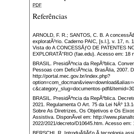
PDF
Referências
ARNOLD, F. R.; SANTOS, C. B. A concessÃ£o
exploratÃ³rio. Caderno PAIC, [s.l.], v. 17, n. 
Vista do A CONCESSÃƒO DE PATENTES N
EXPLORATÃ“RIO (fae.edu). Acesso em: 18 n
BRASIL. PresidÃªncia da RepÃºblica. Conven
Pessoas com DeficiÃªncia. BrasÃ­lia, 2007. D
http://portal.mec.gov.br/index.php?
option=com_docman&view=download&alias=42
c&category_slug=documentos-pdf&Itemid=30
BRASIL. PresidÃªncia da RepÃºblica. Decret
2021. Regulamenta O Art. 75 da Lei NÂº 13.14
Sobre As Diretrizes, Os Objetivos e Os Eixo
Assistiva. DisponÃ­vel em: http://www.planalt
2022/2021/decreto/D10645.htm. Acesso em: 
BERSCHI, R. IntroduÃ§Ã£o Ã tecnologia assi