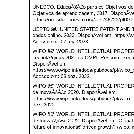
UNESCO. EducaÃ§Ã£o para os Objetivos de 
Objetivos de aprendizagem, 2017. DisponÃ­ve
https://unesdoc.unesco.org/ark:/48223/pf000
USPTO â€“ UNITED STATES PATENT AND 
dados online. 2023. DisponÃ­vel em: https://
Acesso em: 07 fev. 2023.
WIPO â€“ WORLD INTELLECTUAL PROPERT
TecnolÃ³gicas 2021 da OMPI. Resumo executi
DisponÃ­vel em:
https://www.wipo.int/edocs/pubdocs/pt/wip
Acesso em: 08 dez. 2022.
WIPO â€“ WORLD INTELLECTUAL PROPERT
de InovaÃ§Ã£o 2020. DisponÃ­vel em:
https://www.wipo.int/edocs/pubdocs/pt/wipo_
dez. 2022.
WIPO â€“ WORLD INTELLECTUAL PROPERT
de InovaÃ§Ã£o 2022. DisponÃ­vel em: Global 
future of innovationâ€“driven growth? (wipo.i