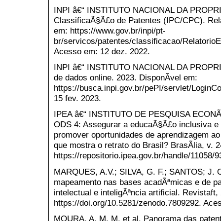
INPI â€“ INSTITUTO NACIONAL DA PROPRI
ClassificaÃ§Ã£o de Patentes (IPC/CPC). Rela
em: https://www.gov.br/inpi/pt-
br/servicos/patentes/classificacao/Relator
Acesso em: 12 dez. 2022.
INPI â€“ INSTITUTO NACIONAL DA PROPRI
de dados online. 2023. DisponÃ­vel em:
https://busca.inpi.gov.br/pePI/servlet/LoginC
15 fev. 2023.
IPEA â€“ INSTITUTO DE PESQUISA ECONÃ
ODS 4: Assegurar a educaÃ§Ã£o inclusiva e e
promover oportunidades de aprendizagem ao l
que mostra o retrato do Brasil? BrasÃ­lia, v. 
https://repositorio.ipea.gov.br/handle/11058
MARQUES, A.V.; SILVA, G. F.; SANTOS; J. O.
mapeamento nas bases acadÃªmicas e de pate
intelectual e inteligÃªncia artificial. Revistaf
https://doi.org/10.5281/zenodo.7809292. Aces
MOURA, A. M. M. et al. Panorama das patent