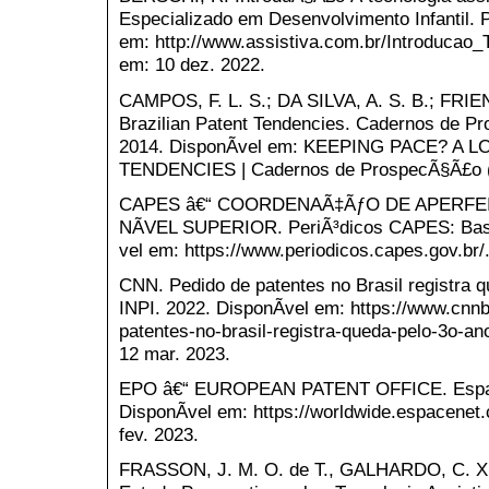
Especializado em Desenvolvimento Infantil. P
em: http://www.assistiva.com.br/Introducao_
em: 10 dez. 2022.
CAMPOS, F. L. S.; DA SILVA, A. S. B.; FRIE
Brazilian Patent Tendencies. Cadernos de Pros
2014. DisponÃ­vel em: KEEPING PACE? A 
TENDENCIES | Cadernos de ProspecÃ§Ã£o (u
CAPES â€“ COORDENAÃ‡ÃƒO DE APERFE
NÃVEL SUPERIOR. PeriÃ³dicos CAPES: Base 
vel em: https://www.periodicos.capes.gov.br/
CNN. Pedido de patentes no Brasil registra q
INPI. 2022. DisponÃ­vel em: https://www.cnn
patentes-no-brasil-registra-queda-pelo-3o-an
12 mar. 2023.
EPO â€“ EUROPEAN PATENT OFFICE. Espacen
DisponÃ­vel em: https://worldwide.espacenet
fev. 2023.
FRASSON, J. M. O. de T., GALHARDO, C. X.,