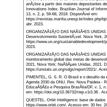
anÃ¡lise a partir dos maiores depositantes d
Innovations Index. Brazilian Journal of Infor
13, n. 2, p. 59-68, 2019. DisponÃ­vel em:
https://revistas.marilia.unesp.br/index.php/bj
abr. 2023.
ORGANIZAÃ‡ÃƒO DAS NAÃ‡Ã•ES UNIDAS (O
Desenvolvimento SustentÃ¡vel. Nova York, 2
https://www.un.org/sustainabledevelopment/p
2023.
ORGANIZAÃ‡ÃƒO DAS NAÃ‡Ã•ES UNIDAS (O
monitoramento global das metas de desenvol
2021. Nova York: NaÃ§Ãµes Unidas, 2021. D
https://unstats.un.org/sdgs/report/2021/. Ace
PIMENTEL, G. S. R. O Brasil e o desafio d
Agenda 2030 da ONU. Rev. Nova Paideia - Rev
EducaÃ§Ã£o e Pesquisa BrasÃ­lia/DF, v. 1, n. 
em: https://doi.org/10.36732/riep.v1i3.36 . A
QUESTEL. Orbit Intelligence: base de dados 
https://www.orbit.com/. Acesso em: 30 fev. 2