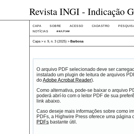
Revista INGI - Indicação G
CAPA
SOBRE
ACESSO
CADASTRO
PESQUIS
NOTÍCIAS
##API##
Capa
>
v. 9, n. 3 (2025)
>
Barbosa
O arquivo PDF selecionado deve ser carrega
instalado um plugin de leitura de arquivos P
do
Adobe Acrobat Reader
).
Como alternativa, pode-se baixar o arquivo 
poderá abrí-lo com o leitor PDF de sua prefer
link abaixo.
Caso deseje mais informações sobre como impr
PDFs, a Highwire Press oferece uma página
PDFs
bastante útil.