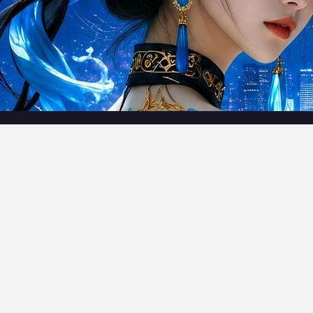
Don't love it? We'll fix it. For free.
100% Free Exchanges.
LEGIANBET
Support
About Us