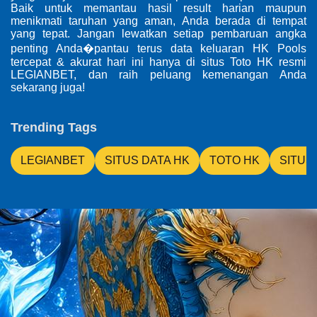
Baik untuk memantau hasil result harian maupun
menikmati taruhan yang aman, Anda berada di tempat
yang tepat. Jangan lewatkan setiap pembaruan angka
penting Anda�pantau terus data keluaran HK Pools
tercepat & akurat hari ini hanya di situs Toto HK resmi
LEGIANBET, dan raih peluang kemenangan Anda
sekarang juga!
Trending Tags
LEGIANBET
SITUS DATA HK
TOTO HK
SITUS