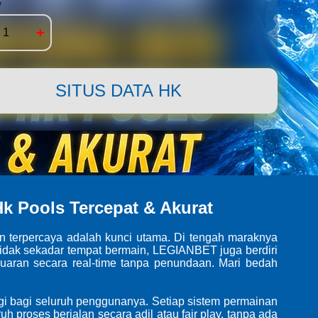
y
+
SITUS DATA HK
k Pools Tercepat & Akurat
n terpercaya adalah kunci utama. Di tengah maraknya
dak sekadar tempat bermain, LEGIANBET juga berdiri
uaran secara real-time tanpa penundaan. Mari bedah
i bagi seluruh penggunanya. Setiap sistem permainan
 proses berjalan secara adil atau fair play, tanpa ada