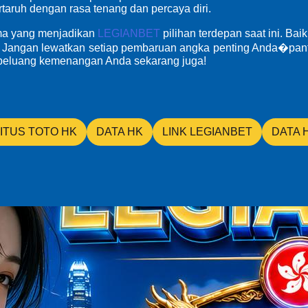
taruh dengan rasa tenang dan percaya diri.
tama yang menjadikan
LEGIANBET
pilihan terdepan saat ini. Ba
. Jangan lewatkan setiap pembaruan angka penting Anda�pantau
h peluang kemenangan Anda sekarang juga!
ITUS TOTO HK
DATA HK
LINK LEGIANBET
DATA 