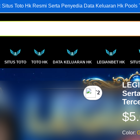
Situs Toto Hk Resmi Serta Penyedia Data Keluaran Hk Pools T
SITUS TOTO
TOTO HK
DATA KELUARAN HK
LEGIANBET HK
SITU
LEGI
Sert
`2
Terc
$5
Color:
G