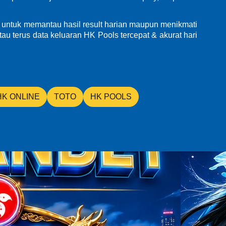
ik untuk memantau hasil result harian maupun menikmati
 terus data keluaran HK Pools tercepat & akurat hari
HK ONLINE
TOTO
HK POOLS