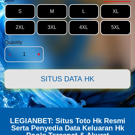
S
M
L
XL
2XL
3XL
4XL
5XL
Quantity
-
+
SITUS DATA HK
LEGIANBET: Situs Toto Hk Resmi
Serta Penyedia Data Keluaran Hk