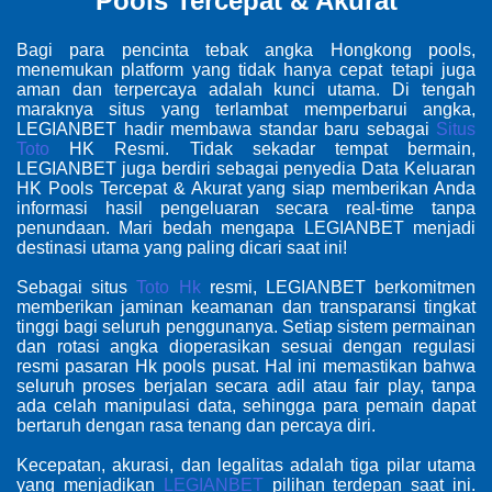
Pools Tercepat & Akurat
Bagi para pencinta tebak angka Hongkong pools,
menemukan platform yang tidak hanya cepat tetapi juga
aman dan terpercaya adalah kunci utama. Di tengah
maraknya situs yang terlambat memperbarui angka,
LEGIANBET hadir membawa standar baru sebagai
Situs
Toto
HK Resmi. Tidak sekadar tempat bermain,
LEGIANBET juga berdiri sebagai penyedia Data Keluaran
HK Pools Tercepat & Akurat yang siap memberikan Anda
informasi hasil pengeluaran secara real-time tanpa
penundaan. Mari bedah mengapa LEGIANBET menjadi
destinasi utama yang paling dicari saat ini!
Sebagai situs
Toto Hk
resmi, LEGIANBET berkomitmen
memberikan jaminan keamanan dan transparansi tingkat
tinggi bagi seluruh penggunanya. Setiap sistem permainan
dan rotasi angka dioperasikan sesuai dengan regulasi
resmi pasaran Hk pools pusat. Hal ini memastikan bahwa
seluruh proses berjalan secara adil atau fair play, tanpa
ada celah manipulasi data, sehingga para pemain dapat
bertaruh dengan rasa tenang dan percaya diri.
Kecepatan, akurasi, dan legalitas adalah tiga pilar utama
yang menjadikan
LEGIANBET
pilihan terdepan saat ini.