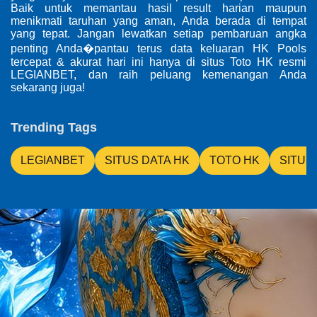
Baik untuk memantau hasil result harian maupun
menikmati taruhan yang aman, Anda berada di tempat
yang tepat. Jangan lewatkan setiap pembaruan angka
penting Anda�pantau terus data keluaran HK Pools
tercepat & akurat hari ini hanya di situs Toto HK resmi
LEGIANBET, dan raih peluang kemenangan Anda
sekarang juga!
Trending Tags
LEGIANBET
SITUS DATA HK
TOTO HK
SITUS