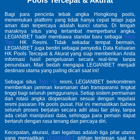
Pools Tercepat & Akurat
Bagi para pencinta tebak angka Hongkong pools,
menemukan platform yang tidak hanya cepat tetapi juga
aman dan terpercaya adalah kunci utama. Di tengah
maraknya situs yang terlambat memperbarui angka,
LEGIANBET hadir membawa standar baru sebagai
Situs
Toto
HK Resmi. Tidak sekadar tempat bermain,
LEGIANBET juga berdiri sebagai penyedia Data Keluaran
HK Pools Tercepat & Akurat yang siap memberikan Anda
informasi hasil pengeluaran secara real-time tanpa
penundaan. Mari bedah mengapa LEGIANBET menjadi
destinasi utama yang paling dicari saat ini!
Sebagai situs
Toto Hk
resmi, LEGIANBET berkomitmen
memberikan jaminan keamanan dan transparansi tingkat
tinggi bagi seluruh penggunanya. Setiap sistem permainan
dan rotasi angka dioperasikan sesuai dengan regulasi
resmi pasaran Hk pools pusat. Hal ini memastikan bahwa
seluruh proses berjalan secara adil atau fair play, tanpa
ada celah manipulasi data, sehingga para pemain dapat
bertaruh dengan rasa tenang dan percaya diri.
Kecepatan, akurasi, dan legalitas adalah tiga pilar utama
yang menjadikan
LEGIANBET
pilihan terdepan saat ini.