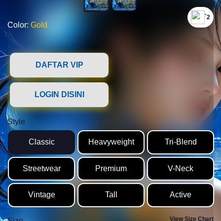
`2
Color:
Gold
DAFTAR VIP
LOGIN DISINI
Style
Classic
Heavyweight
Tri-Blend
Streetwear
Premium
V-Neck
Vintage
Tall
Active
View Size Chart
Size