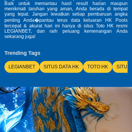
Baik untuk memantau hasil result harian maupun
menikmati taruhan yang aman, Anda berada di tempat
yang tepat. Jangan lewatkan setiap pembaruan angka
penting Anda�pantau terus data keluaran HK Pools
tercepat & akurat hari ini hanya di situs Toto HK resmi
LEGIANBET, dan raih peluang kemenangan Anda
sekarang juga!
Trending Tags
LEGIANBET
SITUS DATA HK
TOTO HK
SITUS