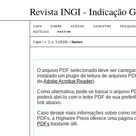
Revista INGI - Indicação G
CAPA
SOBRE
ACESSO
CADASTRO
PESQUIS
NOTÍCIAS
##API##
Capa
>
v. 2, n. 3 (2018)
>
Santos
O arquivo PDF selecionado deve ser carrega
instalado um plugin de leitura de arquivos P
do
Adobe Acrobat Reader
).
Como alternativa, pode-se baixar o arquivo 
poderá abrí-lo com o leitor PDF de sua prefer
link abaixo.
Caso deseje mais informações sobre como impr
PDFs, a Highwire Press oferece uma página
PDFs
bastante útil.