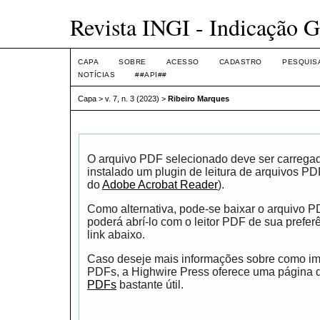
Revista INGI - Indicação G
CAPA
SOBRE
ACESSO
CADASTRO
PESQUIS
NOTÍCIAS
##API##
Capa
>
v. 7, n. 3 (2023)
>
Ribeiro Marques
O arquivo PDF selecionado deve ser carrega
instalado um plugin de leitura de arquivos P
do
Adobe Acrobat Reader
).
Como alternativa, pode-se baixar o arquivo 
poderá abrí-lo com o leitor PDF de sua prefer
link abaixo.
Caso deseje mais informações sobre como impr
PDFs, a Highwire Press oferece uma página
PDFs
bastante útil.