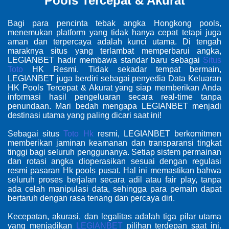
Pools Tercepat & Akurat
Bagi para pencinta tebak angka Hongkong pools,
menemukan platform yang tidak hanya cepat tetapi juga
aman dan terpercaya adalah kunci utama. Di tengah
maraknya situs yang terlambat memperbarui angka,
LEGIANBET hadir membawa standar baru sebagai
Situs
Toto
HK Resmi. Tidak sekadar tempat bermain,
LEGIANBET juga berdiri sebagai penyedia Data Keluaran
HK Pools Tercepat & Akurat yang siap memberikan Anda
informasi hasil pengeluaran secara real-time tanpa
penundaan. Mari bedah mengapa LEGIANBET menjadi
destinasi utama yang paling dicari saat ini!
Sebagai situs
Toto Hk
resmi, LEGIANBET berkomitmen
memberikan jaminan keamanan dan transparansi tingkat
tinggi bagi seluruh penggunanya. Setiap sistem permainan
dan rotasi angka dioperasikan sesuai dengan regulasi
resmi pasaran Hk pools pusat. Hal ini memastikan bahwa
seluruh proses berjalan secara adil atau fair play, tanpa
ada celah manipulasi data, sehingga para pemain dapat
bertaruh dengan rasa tenang dan percaya diri.
Kecepatan, akurasi, dan legalitas adalah tiga pilar utama
yang menjadikan
LEGIANBET
pilihan terdepan saat ini.