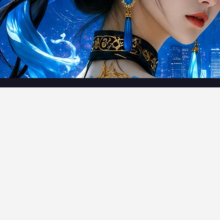
Don't love it? We'll fix it. For free.
100% Free Exchanges.
LEGIANBET
Support
About Us