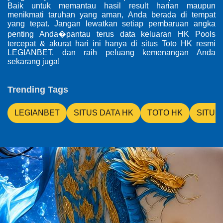
Baik untuk memantau hasil result harian maupun
menikmati taruhan yang aman, Anda berada di tempat
yang tepat. Jangan lewatkan setiap pembaruan angka
penting Anda�pantau terus data keluaran HK Pools
tercepat & akurat hari ini hanya di situs Toto HK resmi
LEGIANBET, dan raih peluang kemenangan Anda
sekarang juga!
Trending Tags
LEGIANBET
SITUS DATA HK
TOTO HK
SITUS