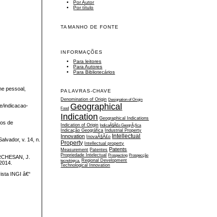
Por Autor
Por título
TAMANHO DE FONTE
INFORMAÇÕES
Para leitores
Para Autores
Para Bibliotecários
ne pessoal,
PALAVRAS-CHAVE
Denomination of Origin
Designation of Origin
Geographical
e/indicacao-
Food
Indication
Geographical Indications
mos de
Indication of Origin
IndicaÃ§Ã£o GeogrÃ¡fica
Indicação Geográfica
Industrial Property
Intellectual
Innovation
InovaÃ§Ã£o
lvador, v. 14, n.
Property
Intellectual property
Patents
Measurement
Patentes
Propriedade Intelectual
Prospecting
Prospecção
ARCHESAN, J.
tecnológica.
Regional Development
 2014.
Technological Innovation
ista INGI â€“