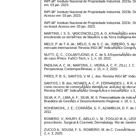
INPI â€“ Instituto Nacional de Propriedade Industrial. 2023a. 
em: 03 jan. 2023.
INPI â€“ Instituto Nacional de Propriedade Industrial. 2023b. D
Acesso em: 03 jan. 2023.
INPI â€“ Instituto Nacional de Propriedade Industrial. 2023c. 
no-brasil. Acesso em: 03 jan. 2023.
MARTINS, I. S. S.; VASCONCELLOS, A. G. A RelaÃ§Ã£o entre 
envolvendo os territÃ³rios de MauÃ©s e da Terra IndÃ­gena An
MELO, P. de T. A. de.; MELO, S. de S. C. de.; RIBEIRO, S. d
mercado internacional. Revista INGI â€“ IndicaÃ§Ã£o GeogrÃ¡f
NUTTI, G. C.; COLANTUONO, A. C. de S. A ExportaÃ§Ã£o de
de caso Ãºnico. FaSCi-Tech, v. 1, n. 18, 2022.
PADILHA, A. C. M.; MARTINS, J.; VIEIRA, A. C. P.; ZILLI, J. 
Perspectivas ContemporÃ¢neas, v. 15, n. 2, 2020.
PIRES, P. B. S.; SANTOS, V. M. L. dos. Revista INGI â€“ Indi
SANTOS, I. B. dos; NOVAES, A. C. P.; FERNANDES, L. R.R.
como recurso de construÃ§Ã£o identitÃ¡ria: anÃ¡lise do discur
Revista INGI â€“ IndicaÃ§Ã£o GeogrÃ¡fica e InovaÃ§Ã£o. v.3, 
SILVA, K. F.; LIMA, A. F.; SILVA, M. S. Potencialidade de indic
Brasileira de GestÃ£o e Desenvolvimento Regional. v. 18, n. 1
ROHENKOHL, J. E.; CORRÃŠA, G. F.; AZAMBUJA, D. F. de; FERRE
2011.
ROMERO, V.; KHURY, E.; AIELLO, L. M.; FOGLIO M. A.; LEONA
prescritores. Surgical & Cosmetic Dermatology. Rio de Janeiro,
ZUCCO A.; SOUSA, F. S.; ROMEIRO, M. do C. CosmÃ©ticos natu
2, n. 3, 2020.