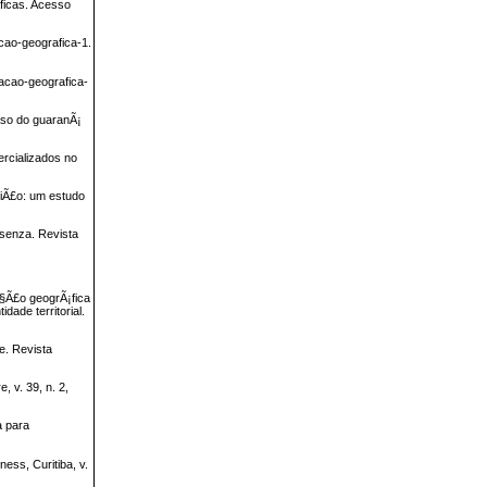
aficas. Acesso
acao-geografica-1.
cacao-geografica-
aso do guaranÃ¡
ercializados no
iÃ£o: um estudo
ssenza. Revista
§Ã£o geogrÃ¡fica
ade territorial.
de. Revista
 v. 39, n. 2,
a para
ss, Curitiba, v.