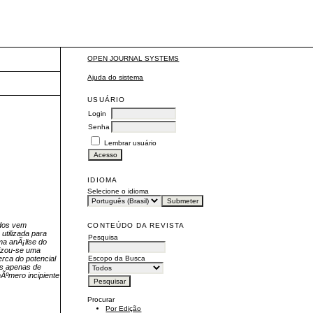
OPEN JOURNAL SYSTEMS
Ajuda do sistema
USUÁRIO
Login
Senha
Lembrar usuário
IDIOMA
Selecione o idioma
idos vem
CONTEÚDO DA REVISTA
utilizada para
Pesquisa
ma anÃ¡lise do
lizou-se uma
Escopo da Busca
erca do potencial
as apenas de
nÃºmero incipiente
Procurar
Por Edição