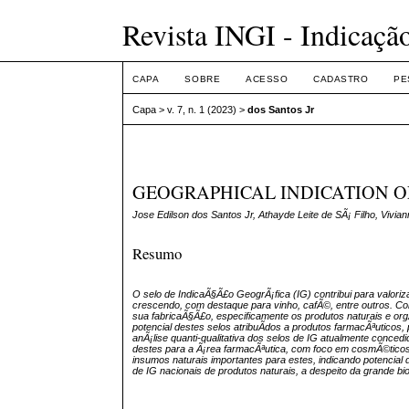
Revista INGI - Indicaçã
CAPA
SOBRE
ACESSO
CADASTRO
PE
Capa
>
v. 7, n. 1 (2023)
>
dos Santos Jr
GEOGRAPHICAL INDICATION O
Jose Edilson dos Santos Jr, Athayde Leite de SÃ¡ Filho, Vivia
Resumo
O selo de IndicaÃ§Ã£o GeogrÃ¡fica (IG) contribui para valor
crescendo, com destaque para vinho, cafÃ©, entre outros. Co
sua fabricaÃ§Ã£o, especificamente os produtos naturais e org
potencial destes selos atribuÃ­dos a produtos farmacÃªuticos,
anÃ¡lise quanti-qualitativa dos selos de IG atualmente concedi
destes para a Ã¡rea farmacÃªutica, com foco em cosmÃ©tico
insumos naturais importantes para estes, indicando potencial
de IG nacionais de produtos naturais, a despeito da grande bio