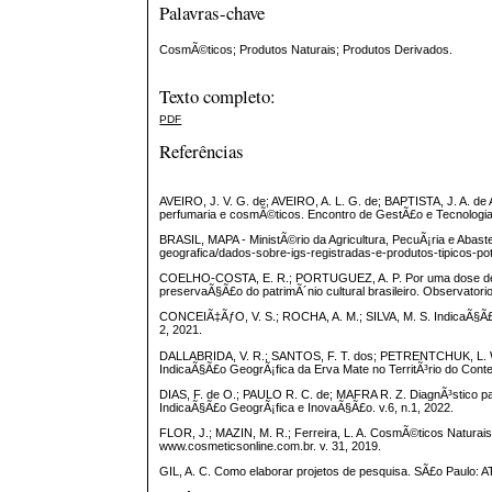
Palavras-chave
CosmÃ©ticos; Produtos Naturais; Produtos Derivados.
Texto completo:
PDF
Referências
AVEIRO, J. V. G. de; AVEIRO, A. L. G. de; BAPTISTA, J. A. de 
perfumaria e cosmÃ©ticos. Encontro de GestÃ£o e Tecnologia 
BRASIL, MAPA - MinistÃ©rio da Agricultura, PecuÃ¡ria e Abaste
geografica/dados-sobre-igs-registradas-e-produtos-tipicos-pot
COELHO-COSTA, E. R.; PORTUGUEZ, A. P. Por uma dose de c
preservaÃ§Ã£o do patrimÃ´nio cultural brasileiro. Observator
CONCEIÃ‡ÃƒO, V. S.; ROCHA, A. M.; SILVA, M. S. IndicaÃ§Ã£o
2, 2021.
DALLABRIDA, V. R.; SANTOS, F. T. dos; PETRENTCHUK, L.
IndicaÃ§Ã£o GeogrÃ¡fica da Erva Mate no TerritÃ³rio do Conte
DIAS, F. de O.; PAULO R. C. de; MAFRA R. Z. DiagnÃ³stico 
IndicaÃ§Ã£o GeogrÃ¡fica e InovaÃ§Ã£o. v.6, n.1, 2022.
FLOR, J.; MAZIN, M. R.; Ferreira, L. A. CosmÃ©ticos Naturais
www.cosmeticsonline.com.br. v. 31, 2019.
GIL, A. C. Como elaborar projetos de pesquisa. SÃ£o Paulo: 