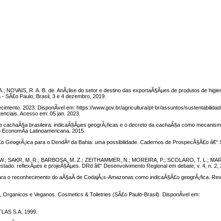
A.; NOVAIS, R. A. B. de. AnÃ¡lise do setor e destino das exportaÃ§Ãµes de produtos de higie
- SÃ£o Paulo, Brasil, 3 e 4 dezembro, 2019.
cimento. 2023. DisponÃ­vel em: https://www.gov.br/agricultura/pt-br/assuntos/sustentabilidad
enciais. Acesso em: 05 jan. 2023.
achaÃ§a brasileira: indicaÃ§Ãµes geogrÃ¡ficas e o decreto da cachaÃ§a como mecanis
io EconomÃ­a Latinoamericana. 2015.
 GeogrÃ¡ica para o DendÃª da Bahia: uma possibilidade. Cadernos de ProspecÃ§Ã£o â€“ Sa
 W.; SAKR, M. R.; BARBOSA, M. Z.; ZEITHAMMER, N.; MOREIRA, P.; SCOLARO, T. L.; M
stado: reflexÃµes e projeÃ§Ãµes. DRd â€“ Desenvolvimento Regional em debate, v. 4, n. 2,
para o reconhecimento do aÃ§aÃ­ de CodajÃ¡s-Amazonas como indicaÃ§Ã£o geogrÃ¡fica. Rev
, Organicos e Veganos. Cosmetics & Toiletries (SÃ£o Paulo-Brasil). DisponÃ­vel em:
ATLAS S.A, 1999.