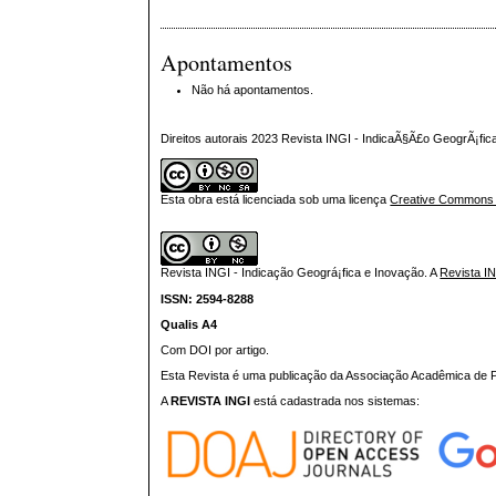
Apontamentos
Não há apontamentos.
Direitos autorais 2023 Revista INGI - IndicaÃ§Ã£o GeogrÃ¡fi
Esta obra está licenciada sob uma licença
Creative Commons At
Revista INGI - Indicação Geográ¡fica e Inovação.
A
Revista I
ISSN: 2594-8288
Qualis A4
Com DOI por artigo.
Esta Revista é uma publicação da Associação Acadêmica de Pr
A
REVISTA INGI
está cadastrada nos sistemas: