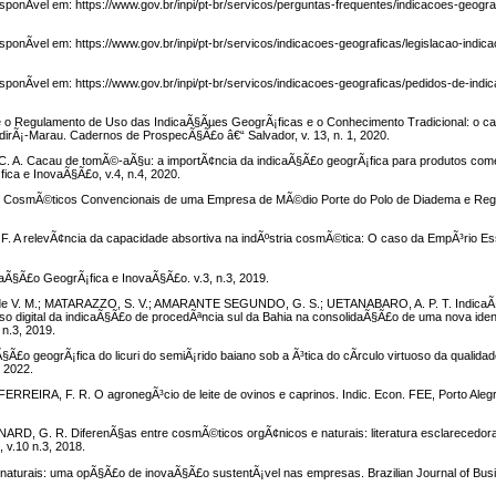
DisponÃ­vel em: https://www.gov.br/inpi/pt-br/servicos/perguntas-frequentes/indicacoes-geogr
isponÃ­vel em: https://www.gov.br/inpi/pt-br/servicos/indicacoes-geograficas/legislacao-indic
DisponÃ­vel em: https://www.gov.br/inpi/pt-br/servicos/indicacoes-geograficas/pedidos-de-indi
o Regulamento de Uso das IndicaÃ§Ãµes GeogrÃ¡ficas e o Conhecimento Tradicional: o c
dirÃ¡-Marau. Cadernos de ProspecÃ§Ã£o â€“ Salvador, v. 13, n. 1, 2020.
a C. A. Cacau de tomÃ©-aÃ§u: a importÃ¢ncia da indicaÃ§Ã£o geogrÃ¡fica para produtos com
ica e InovaÃ§Ã£o, v.4, n.4, 2020.
 CosmÃ©ticos Convencionais de uma Empresa de MÃ©dio Porte do Polo de Diadema e Reg
C. F. A relevÃ¢ncia da capacidade absortiva na indÃºstria cosmÃ©tica: O caso da EmpÃ³rio E
caÃ§Ã£o GeogrÃ¡fica e InovaÃ§Ã£o. v.3, n.3, 2019.
 de V. M.; MATARAZZO, S. V.; AMARANTE SEGUNDO, G. S.; UETANABARO, A. P. T. IndicaÃ
so digital da indicaÃ§Ã£o de procedÃªncia sul da Bahia na consolidaÃ§Ã£o de uma nova identid
n.3, 2019.
aÃ§Ã£o geogrÃ¡fica do licuri do semiÃ¡rido baiano sob a Ã³tica do cÃ­rculo virtuoso da qualida
, 2022.
IRA, F. R. O agronegÃ³cio de leite de ovinos e caprinos. Indic. Econ. FEE, Porto Alegre,
RD, G. R. DiferenÃ§as entre cosmÃ©ticos orgÃ¢nicos e naturais: literatura esclarecedor
 v.10 n.3, 2018.
rais: uma opÃ§Ã£o de inovaÃ§Ã£o sustentÃ¡vel nas empresas. Brazilian Journal of Busine