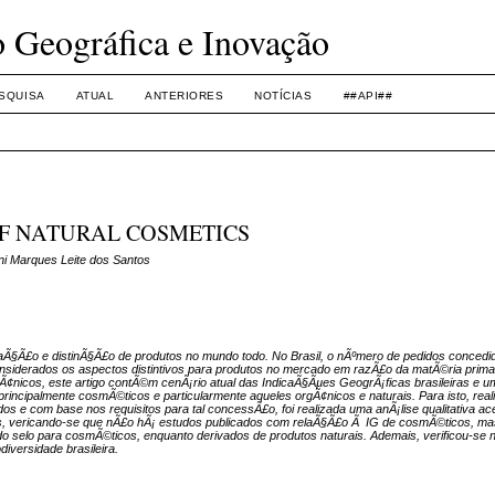
o Geográfica e Inovação
SQUISA
ATUAL
ANTERIORES
NOTÍCIAS
##API##
F NATURAL COSMETICS
nni Marques Leite dos Santos
izaÃ§Ã£o e distinÃ§Ã£o de produtos no mundo todo. No Brasil, o nÃºmero de pedidos conced
nsiderados os aspectos distintivos para produtos no mercado em razÃ£o da matÃ©ria prima 
Ã¢nicos, este artigo contÃ©m cenÃ¡rio atual das IndicaÃ§Ãµes GeogrÃ¡ficas brasileiras e u
 principalmente cosmÃ©ticos e particularmente aqueles orgÃ¢nicos e naturais. Para isto, rea
dos e com base nos requisitos para tal concessÃ£o, foi realizada uma anÃ¡lise qualitativa ac
s
, vericando-se que nÃ£o hÃ¡ estudos publicados com relaÃ§Ã£o Ã IG de cosmÃ©ticos, m
 do selo para cosmÃ©ticos, enquanto derivados de produtos naturais. Ademais, verificou-se 
diversidade brasileira.