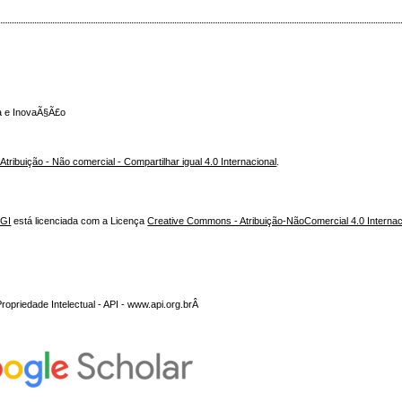
ca e InovaÃ§Ã£o
ribuição - Não comercial - Compartilhar igual 4.0 Internacional
.
NGI
está licenciada com a Licença
Creative Commons - Atribuição-NãoComercial 4.0 Internac
opriedade Intelectual - API - www.api.org.brÂ