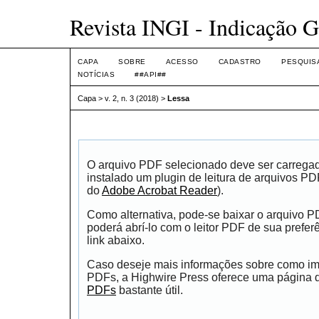
Revista INGI - Indicação G
CAPA
SOBRE
ACESSO
CADASTRO
PESQUIS
NOTÍCIAS
##API##
Capa
>
v. 2, n. 3 (2018)
>
Lessa
O arquivo PDF selecionado deve ser carrega
instalado um plugin de leitura de arquivos P
do
Adobe Acrobat Reader
).
Como alternativa, pode-se baixar o arquivo 
poderá abrí-lo com o leitor PDF de sua prefer
link abaixo.
Caso deseje mais informações sobre como impr
PDFs, a Highwire Press oferece uma página
PDFs
bastante útil.