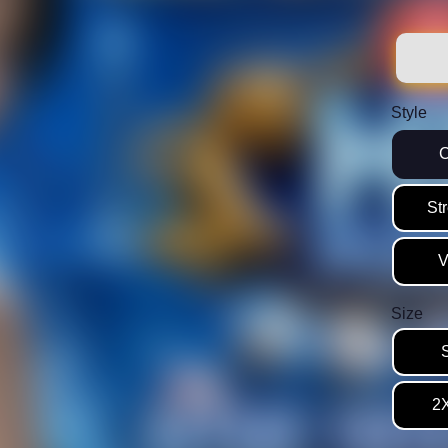
Style
C
St
V
Size
2