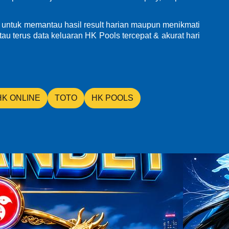
ik untuk memantau hasil result harian maupun menikmati
 terus data keluaran HK Pools tercepat & akurat hari
HK ONLINE
TOTO
HK POOLS