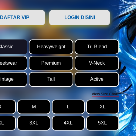
DAFTAR VIP
LOGIN DISINI
lassic
Heavyweight
Tri-Blend
reetwear
Premium
V-Neck
intage
Tall
Active
View Size Chart
S
M
L
XL
XL
3XL
4XL
5XL