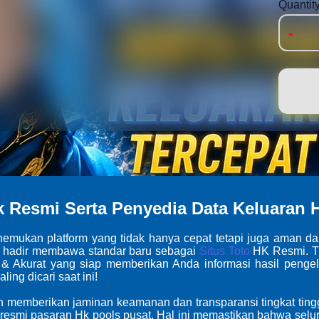
Quantit
-
 Resmi Serta Penyedia Data Keluaran H
emukan platform yang tidak hanya cepat tetapi juga aman da
T hadir membawa standar baru sebagai
Situs Toto
HK Resmi. Ti
& Akurat yang siap memberikan Anda informasi hasil pengel
ng dicari saat ini!
emberikan jaminan keamanan dan transparansi tingkat tingg
resmi pasaran Hk pools pusat. Hal ini memastikan bahwa seluruh