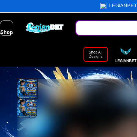
Menjadi member setia pa
LEGIANBET: 
Shop
Shop All
Designs
LEGIANBET