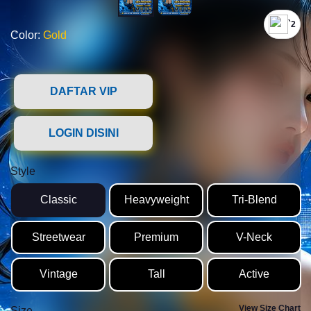
`2
Color:
Gold
DAFTAR VIP
LOGIN DISINI
Style
Classic
Heavyweight
Tri-Blend
Streetwear
Premium
V-Neck
Vintage
Tall
Active
View Size Chart
Size