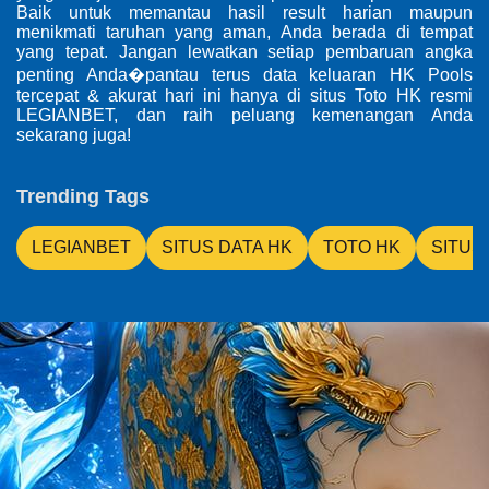
Baik untuk memantau hasil result harian maupun
menikmati taruhan yang aman, Anda berada di tempat
yang tepat. Jangan lewatkan setiap pembaruan angka
penting Anda�pantau terus data keluaran HK Pools
tercepat & akurat hari ini hanya di situs Toto HK resmi
LEGIANBET, dan raih peluang kemenangan Anda
sekarang juga!
Trending Tags
LEGIANBET
SITUS DATA HK
TOTO HK
SITUS