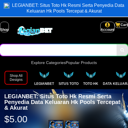
SITUS TOTO HK Terbaru Pasati Menang Besar Hari Ini
LEGIANBET: Situs Toto Hk Resmi Serta Penyedia Data
Keluaran Hk Pools Tercepat & Akurat
Bermain aktif di legianbet pasti gacor maxwin slot
Cart
Menjadi member setia pasti bisa merasakan maxwin
Shop
Account
Explore Categories
Popular Products
Shop All
Designs
LEGIANBET
SITUS TOTO
TOTO HK
DATA KELUAR
LEGIANBET: Situs Toto Hk Resmi Serta
Penyedia Data Keluaran Hk Pools Tercepat
& Akurat
$5.00