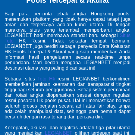
Pools Tercepat & Akurat
Bagi para pencinta tebak angka Hongkong pools,
menemukan platform yang tidak hanya cepat tetapi juga
aman dan terpercaya adalah kunci utama. Di tengah
maraknya situs yang terlambat memperbarui angka,
LEGIANBET hadir membawa standar baru sebagai
Situs
Toto
HK Resmi. Tidak sekadar tempat bermain,
LEGIANBET juga berdiri sebagai penyedia Data Keluaran
HK Pools Tercepat & Akurat yang siap memberikan Anda
informasi hasil pengeluaran secara real-time tanpa
penundaan. Mari bedah mengapa LEGIANBET menjadi
destinasi utama yang paling dicari saat ini!
Sebagai situs
Toto Hk
resmi, LEGIANBET berkomitmen
memberikan jaminan keamanan dan transparansi tingkat
tinggi bagi seluruh penggunanya. Setiap sistem permainan
dan rotasi angka dioperasikan sesuai dengan regulasi
resmi pasaran Hk pools pusat. Hal ini memastikan bahwa
seluruh proses berjalan secara adil atau fair play, tanpa
ada celah manipulasi data, sehingga para pemain dapat
bertaruh dengan rasa tenang dan percaya diri.
Kecepatan, akurasi, dan legalitas adalah tiga pilar utama
yang menjadikan
LEGIANBET
pilihan terdepan saat ini.