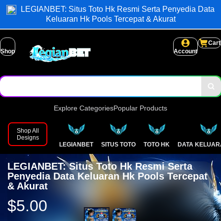
SITUS TOTO HK Terbaru Pasati Menang Besar Hari Ini
LEGIANBET: Situs Toto Hk Resmi Serta Penyedia Data
Keluaran Hk Pools Tercepat & Akurat
Bermain aktif di legianbet pasti gacor maxwin slot
Cart
Menjadi member setia pasti bisa merasakan maxwin
Shop
Account
Explore Categories
Popular Products
Shop All
Designs
LEGIANBET
SITUS TOTO
TOTO HK
DATA KELUAR
LEGIANBET: Situs Toto Hk Resmi Serta
Penyedia Data Keluaran Hk Pools Tercepat
& Akurat
$5.00