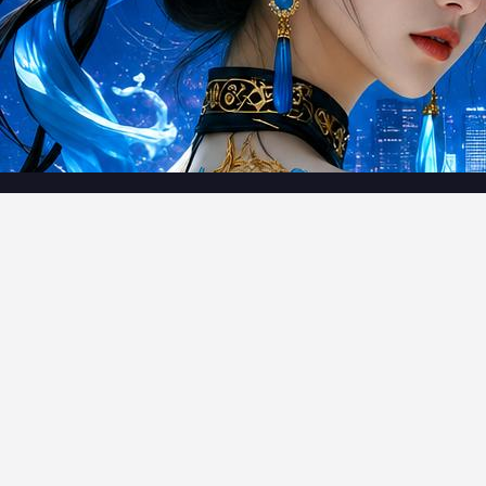
Don't love it? We'll fix it. For free.
100% Free Exchanges.
LEGIANBET
Support
About Us