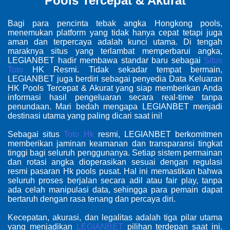
Pools Tercepat & Akurat
Bagi para pencinta tebak angka Hongkong pools,
menemukan platform yang tidak hanya cepat tetapi juga
aman dan terpercaya adalah kunci utama. Di tengah
maraknya situs yang terlambat memperbarui angka,
LEGIANBET hadir membawa standar baru sebagai
Situs
Toto
HK Resmi. Tidak sekadar tempat bermain,
LEGIANBET juga berdiri sebagai penyedia Data Keluaran
HK Pools Tercepat & Akurat yang siap memberikan Anda
informasi hasil pengeluaran secara real-time tanpa
penundaan. Mari bedah mengapa LEGIANBET menjadi
destinasi utama yang paling dicari saat ini!
Sebagai situs
Toto Hk
resmi, LEGIANBET berkomitmen
memberikan jaminan keamanan dan transparansi tingkat
tinggi bagi seluruh penggunanya. Setiap sistem permainan
dan rotasi angka dioperasikan sesuai dengan regulasi
resmi pasaran Hk pools pusat. Hal ini memastikan bahwa
seluruh proses berjalan secara adil atau fair play, tanpa
ada celah manipulasi data, sehingga para pemain dapat
bertaruh dengan rasa tenang dan percaya diri.
Kecepatan, akurasi, dan legalitas adalah tiga pilar utama
yang menjadikan
LEGIANBET
pilihan terdepan saat ini.