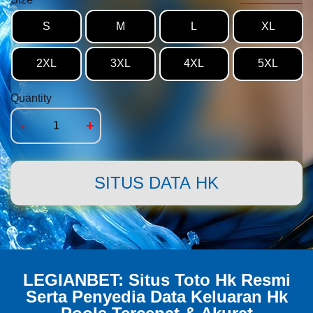
S
M
L
XL
2XL
3XL
4XL
5XL
Quantity
-
+
SITUS DATA HK
LEGIANBET: Situs Toto Hk Resmi
Serta Penyedia Data Keluaran Hk