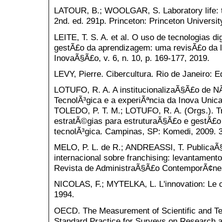
LATOUR, B.; WOOLGAR, S. Laboratory life: the
2nd. ed. 291p. Princeton: Princeton Universit
LEITE, T. S. A. et al. O uso de tecnologias d
gestÃ£o da aprendizagem: uma revisÃ£o da l
InovaÃ§Ã£o, v. 6, n. 10, p. 169-177, 2019.
LEVY, Pierre. Cibercultura. Rio de Janeiro: E
LOTUFO, R. A. A institucionalizaÃ§Ã£o de N
TecnolÃ³gica e a experiÃªncia da Inova Unic
TOLEDO, P. T. M.; LOTUFO, R. A. (Orgs.). Tr
estratÃ©gias para estruturaÃ§Ã£o e gestÃ£o
tecnolÃ³gica. Campinas, SP: Komedi, 2009. 3
MELO, P. L. de R.; ANDREASSI, T. PublicaÃ§Ã
internacional sobre franchising: levantament
Revista de AdministraÃ§Ã£o ContemporÃ¢nea, 
NICOLAS, F.; MYTELKA, L. L'innovation: Le c
1994.
OECD. The Measurement of Scientific and Tec
Standard Practice for Surveys on Research 