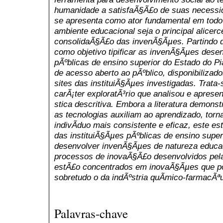
humanidade a satisfaÃ§Ã£o de suas necessid
se apresenta como ator fundamental em todo
ambiente educacional seja o principal alicer
consolidaÃ§Ã£o das invenÃ§Ãµes. Partindo 
como objetivo tipificar as invenÃ§Ãµes dese
pÃºblicas de ensino superior do Estado do Pi
de acesso aberto ao pÃºblico, disponibilizad
sites das instituiÃ§Ãµes investigadas. Trata-
carÃ¡ter exploratÃ³rio que analisou e aprese
stica descritiva. Embora a literatura demons
as tecnologias auxiliam ao aprendizado, to
indivÃ­duo mais consistente e eficaz, este est
das instituiÃ§Ãµes pÃºblicas de ensino super
desenvolver invenÃ§Ãµes de natureza educa
processos de inovaÃ§Ã£o desenvolvidos pela
estÃ£o concentrados em inovaÃ§Ãµes que po
sobretudo o da indÃºstria quÃ­mico-farmacÃªu
Palavras-chave