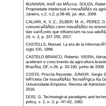
BUAINAIN, AntÃ´nio MÃ¡rcio. SOUZA, Robert
Propriedade intelectual e inovaÃ§Ã£o na agri
Janeiro, v.2, n.2, p.58-68, jul.-dez, 2008
CALIARI, K. V. Z.; ZILBER, M. A.; PEREZ, G
comunicaÃ§Ã£o como inovaÃ§Ã£o no ensino s
das variÃ¡veis que influenciam na sua adoÃ
24, n. 3, p. 247-255, 2017.
CASTELLS, Manuel. La era de la informaciÃ³n
siglo XXI, 1999.
CASTELO BRANCO, Roberto. VIEIRA, Adriana
aceleram o crescimento da agricultura brasil
BrasÃ­lia, DF, n.26, p. 33-100, junho de 2008.
COSTA, Priscila Rezende; JUNIOR, Sergio S
NÃºcleos De InovaÃ§Ã£o TecnolÃ³gica Na 
Universidade-Empresa. Revista de Administr
2016.
DOSI, G. Technological paradigms and techno
policy, v. 2, n. 3, p. I47-62, 1982.