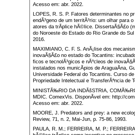
Acesso em: abr. 2022.
LOPES, R. S. P. Fatores determinantes no p
endÃ³geno de um territÃ³rio: um olhar para o m
atores da trÃ­plice hÃ©lice. DissertaÃ§Ã£o (
do Noroeste do Estado do Rio Grande do Sul
2016.
MAXIMIANO, C. F. S. AnÃ¡lise dos mecanism
inovaÃ§Ã£o no estado do Tocantins: incubad
ficos e tecnolÃ³gicos e nÃºcleos de inovaÃ§Ã
instalados nos municÃ­pios de AraguaÃ­na, G
Universidade Federal do Tocantins. Curso de
Propriedade Intelectual e TransferÃªncia de 
MINISTÃ‰RIO DA INDÃšSTRIA, COMÃ‰RC
MDIC. ComexVis. DisponÃ­vel em: http://come
Acesso em: abr. 2022.
MOORE, J. Predators and prey: a new ecolog
Review, 71, n. 2, Mai-Jun, p. 75-86, 1993.
PAULA, R. M.; FERREIRA, M. P.; FERREIRA,
hÃ©lice trÃ­plice como incentivo no processo