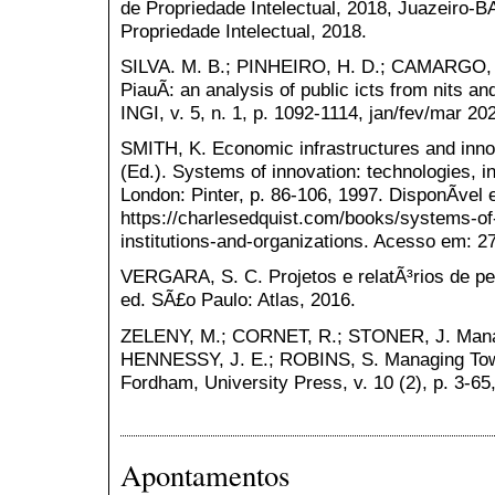
de Propriedade Intelectual, 2018, Juazeiro-B
Propriedade Intelectual, 2018.
SILVA. M. B.; PINHEIRO, H. D.; CAMARGO, M
PiauÃ­: an analysis of public icts from nits and
INGI, v. 5, n. 1, p. 1092-1114, jan/fev/mar 20
SMITH, K. Economic infrastructures and inn
(Ed.). Systems of innovation: technologies, in
London: Pinter, p. 86-106, 1997. DisponÃ­vel 
https://charlesedquist.com/books/systems-of
institutions-and-organizations. Acesso em: 2
VERGARA, S. C. Projetos e relatÃ³rios de p
ed. SÃ£o Paulo: Atlas, 2016.
ZELENY, M.; CORNET, R.; STONER, J. Manag
HENNESSY, J. E.; ROBINS, S. Managing Towa
Fordham, University Press, v. 10 (2), p. 3-65
Apontamentos