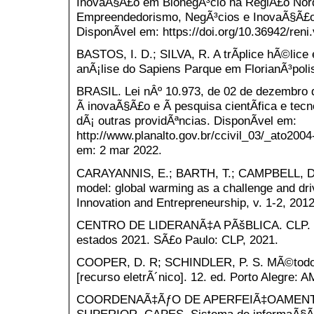
InovaÃ§Ã£o em BionegÃ³cio na RegiÃ£o Norde
Empreendedorismo, NegÃ³cios e InovaÃ§Ã£o, v.
DisponÃ­vel em: https://doi.org/10.36942/ren
BASTOS, I. D.; SILVA, R. A trÃ­plice hÃ©lice
anÃ¡lise do Sapiens Parque em FlorianÃ³polis
BRASIL. Lei nÂº 10.973, de 02 de dezembro 
Ã inovaÃ§Ã£o e Ã pesquisa cientÃ­fica e tecn
dÃ¡ outras providÃªncias. DisponÃ­vel em:
http://www.planalto.gov.br/ccivil_03/_ato200
em: 2 mar 2022.
CARAYANNIS, E.; BARTH, T.; CAMPBELL, D. T
model: global warming as a challenge and driv
Innovation and Entrepreneurship, v. 1-2, 2012
CENTRO DE LIDERANÃ‡A PÃšBLICA. CLP. Ra
estados 2021. SÃ£o Paulo: CLP, 2021.
COOPER, D. R; SCHINDLER, P. S. MÃ©todos
[recurso eletrÃ´nico]. 12. ed. Porto Alegre: 
COORDENAÃ‡ÃƒO DE APERFEIÃ‡OAMENT