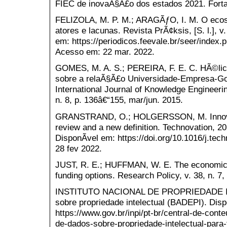
FIEC de inovaÃ§Ã£o dos estados 2021. Forta
FELIZOLA, M. P. M.; ARAGÃƒO, I. M. O ecos
atores e lacunas. Revista PrÃ¢ksis, [S. l.], v
em: https://periodicos.feevale.br/seer/index.p
Acesso em: 22 mar. 2022.
GOMES, M. A. S.; PEREIRA, F. E. C. HÃ©lice
sobre a relaÃ§Ã£o Universidade-Empresa-G
International Journal of Knowledge Engineer
n. 8, p. 136â€“155, mar/jun. 2015.
GRANSTRAND, O.; HOLGERSSON, M. Innovat
review and a new definition. Technovation, 2
DisponÃ­vel em: https://doi.org/10.1016/j.te
28 fev 2022.
JUST, R. E.; HUFFMAN, W. E. The economics 
funding options. Research Policy, v. 38, n. 7,
INSTITUTO NACIONAL DE PROPRIEDADE IN
sobre propriedade intelectual (BADEPI). Disp
https://www.gov.br/inpi/pt-br/central-de-conte
de-dados-sobre-propriedade-intelectual-para-