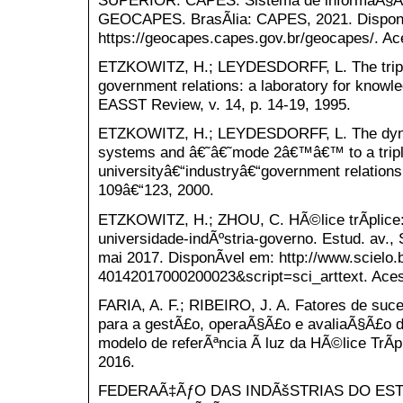
SUPERIOR. CAPES. Sistema de informaÃ§Ãµ
GEOCAPES. BrasÃ­lia: CAPES, 2021. Dispon
https://geocapes.capes.gov.br/geocapes/. Ac
ETZKOWITZ, H.; LEYDESDORFF, L. The triple 
government relations: a laboratory for know
EASST Review, v. 14, p. 14-19, 1995.
ETZKOWITZ, H.; LEYDESDORFF, L. The dynami
systems and â€˜â€˜mode 2â€™â€™ to a triple
universityâ€“industryâ€“government relations.
109â€“123, 2000.
ETZKOWITZ, H.; ZHOU, C. HÃ©lice trÃ­plic
universidade-indÃºstria-governo. Estud. av., 
mai 2017. DisponÃ­vel em: http://www.scielo.
40142017000200023&script=sci_arttext. Aces
FARIA, A. F.; RIBEIRO, J. A. Fatores de su
para a gestÃ£o, operaÃ§Ã£o e avaliaÃ§Ã£o de
modelo de referÃªncia Ã luz da HÃ©lice TrÃ­
2016.
FEDERAÃ‡ÃƒO DAS INDÃšSTRIAS DO ESTA