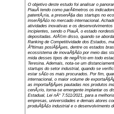
O objetivo deste estudo foi analisar o pano
PiauÃ­ tendo como parÃ¢metros os indicado
patentÃ¡ria, a presenÃ§a das startups no e
inserÃ§Ã£o no mercado internacional. Achad
atividades inovativas e os desenvolvimentos 
incipientes, sendo o PiauÃ­, o estado norde
depositadas. AlÃ©m disso, quando se abord
Ranking de Competitividade dos Estados, ma
Ãºltimas posiÃ§Ãµes, dentre os estados brasi
ecossistema de inovaÃ§Ã£o por meio das star
mida desses tipos de negÃ³cio em todo estad
Teresina. Ademais, nota-se um distanciame
startups do setor industrial, quando se veri
estar sÃ£o os mais procurados. Por fim, qu
internacional, o maior volume de exportaÃ§
as importaÃ§Ãµes pautadas nos produtos indu
cenÃ¡rio, torna-se emergente implantar os d
Estadual, Lei nÂ° 7.511/2021, para a melhor
empresas, universidades e demais atores com
produÃ§Ã£o industrial e o desenvolvimento d