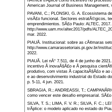
American Journal of Business Management, v.
PAVANI, C.; PLONSKI, G. A. Ecossistema d
visÃ£o funcional. Sectores estratÃ©gicos, t
emprendimientos. SÃ£o Paulo: ALTEC, 2017. 
http://www.uam.mx/altec2017/pdfs/ALTEC_20
mar. 2022.
PIAUÃ. Institucional: sobre as cÃ¢maras seto
http://www.camarassetoriais.pi.gov.br/instit
2022.
PIAUÃ. Lei nÂ° 7.511, de 4 de junho de 202
incentivo Ã inovaÃ§Ã£o e Ã pesquisa cientÃ­f
produtivo, com vistas Ã capacitaÃ§Ã£o e ao 
e ao desenvolvimento industrial do Estado do P
p. 5-11, 4 jun. 2021.
SBRAGIA, R.; ANDREASSI, T.; CAMPANÃRIO,
como vencer este desafio empresarial. SÃ£o P
SILVA, T. S.; LIMA, F. V. R.; SILVA, F. C.; L
trÃ­plice: o modelo aplicado no estado do Pia