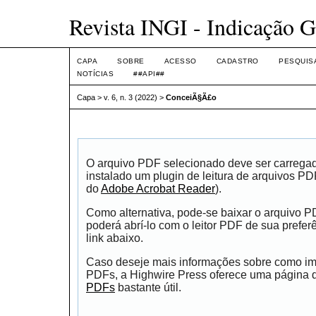
Revista INGI - Indicação G
CAPA
SOBRE
ACESSO
CADASTRO
PESQUIS
NOTÍCIAS
##API##
Capa
>
v. 6, n. 3 (2022)
>
ConceiÃ§Ã£o
O arquivo PDF selecionado deve ser carrega
instalado um plugin de leitura de arquivos P
do
Adobe Acrobat Reader
).
Como alternativa, pode-se baixar o arquivo 
poderá abrí-lo com o leitor PDF de sua prefer
link abaixo.
Caso deseje mais informações sobre como impr
PDFs, a Highwire Press oferece uma página
PDFs
bastante útil.