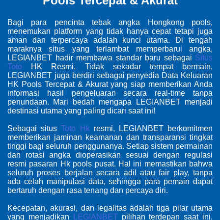
Pools Tercepat & Akurat
Bagi para pencinta tebak angka Hongkong pools,
menemukan platform yang tidak hanya cepat tetapi juga
aman dan terpercaya adalah kunci utama. Di tengah
maraknya situs yang terlambat memperbarui angka,
LEGIANBET hadir membawa standar baru sebagai
Situs
Toto
HK Resmi. Tidak sekadar tempat bermain,
LEGIANBET juga berdiri sebagai penyedia Data Keluaran
HK Pools Tercepat & Akurat yang siap memberikan Anda
informasi hasil pengeluaran secara real-time tanpa
penundaan. Mari bedah mengapa LEGIANBET menjadi
destinasi utama yang paling dicari saat ini!
Sebagai situs
Toto Hk
resmi, LEGIANBET berkomitmen
memberikan jaminan keamanan dan transparansi tingkat
tinggi bagi seluruh penggunanya. Setiap sistem permainan
dan rotasi angka dioperasikan sesuai dengan regulasi
resmi pasaran Hk pools pusat. Hal ini memastikan bahwa
seluruh proses berjalan secara adil atau fair play, tanpa
ada celah manipulasi data, sehingga para pemain dapat
bertaruh dengan rasa tenang dan percaya diri.
Kecepatan, akurasi, dan legalitas adalah tiga pilar utama
yang menjadikan
LEGIANBET
pilihan terdepan saat ini.