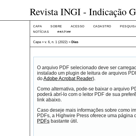
Revista INGI - Indicação G
CAPA
SOBRE
ACESSO
CADASTRO
PESQUIS
NOTÍCIAS
##API##
Capa
>
v. 6, n. 1 (2022)
>
Dias
O arquivo PDF selecionado deve ser carrega
instalado um plugin de leitura de arquivos P
do
Adobe Acrobat Reader
).
Como alternativa, pode-se baixar o arquivo 
poderá abrí-lo com o leitor PDF de sua prefer
link abaixo.
Caso deseje mais informações sobre como impr
PDFs, a Highwire Press oferece uma página
PDFs
bastante útil.