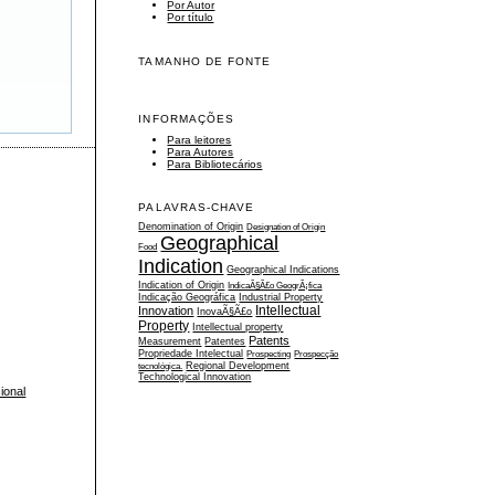
Por Autor
Por título
TAMANHO DE FONTE
INFORMAÇÕES
Para leitores
Para Autores
Para Bibliotecários
PALAVRAS-CHAVE
Denomination of Origin
Designation of Origin
Geographical
Food
Indication
Geographical Indications
Indication of Origin
IndicaÃ§Ã£o GeogrÃ¡fica
Indicação Geográfica
Industrial Property
Intellectual
Innovation
InovaÃ§Ã£o
Property
Intellectual property
Patents
Measurement
Patentes
Propriedade Intelectual
Prospecting
Prospecção
tecnológica.
Regional Development
Technological Innovation
ional