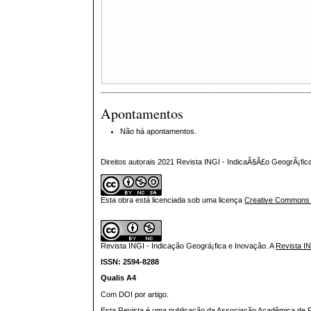
Apontamentos
Não há apontamentos.
Direitos autorais 2021 Revista INGI - IndicaÃ§Ã£o GeogrÃ¡fi
Esta obra está licenciada sob uma licença
Creative Commons At
Revista INGI - Indicação Geográ¡fica e Inovação.
A
Revista I
ISSN: 2594-8288
Qualis A4
Com DOI por artigo.
Esta Revista é uma publicação da Associação Acadêmica de Pr