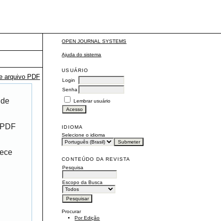
OPEN JOURNAL SYSTEMS
Ajuda do sistema
USUÁRIO
te arquivo PDF
Login
Senha
 de
Lembrar usuário
r PDF
IDIOMA
Selecione o idioma
rece
CONTEÚDO DA REVISTA
Pesquisa
Escopo da Busca
Procurar
Por Edição