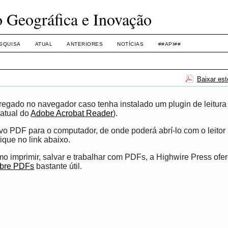
o Geográfica e Inovação
SQUISA
ATUAL
ANTERIORES
NOTÍCIAS
##API##
Baixar es
egado no navegador caso tenha instalado um plugin de leitura
atual do
Adobe Acrobat Reader
).
ivo PDF para o computador, de onde poderá abrí-lo com o leito
ique no link abaixo.
 imprimir, salvar e trabalhar com PDFs, a Highwire Press ofe
obre PDFs
bastante útil.