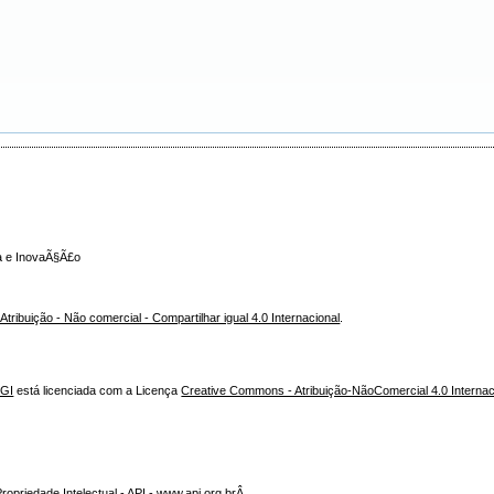
ca e InovaÃ§Ã£o
ribuição - Não comercial - Compartilhar igual 4.0 Internacional
.
NGI
está licenciada com a Licença
Creative Commons - Atribuição-NãoComercial 4.0 Internac
opriedade Intelectual - API - www.api.org.brÂ