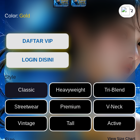
`2
Color:
Gold
DAFTAR VIP
LOGIN DISINI
Style
Classic
Heavyweight
Tri-Blend
Streetwear
Premium
V-Neck
Vintage
Tall
Active
View Size Chart
Size