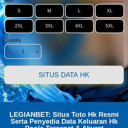
S
M
L
XL
2XL
3XL
4XL
5XL
Quantity
-
+
SITUS DATA HK
LEGIANBET: Situs Toto Hk Resmi
Serta Penyedia Data Keluaran Hk