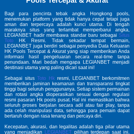
Pools Tercepat & Akurat
Bagi para pencinta tebak angka Hongkong pools,
menemukan platform yang tidak hanya cepat tetapi juga
aman dan terpercaya adalah kunci utama. Di tengah
maraknya situs yang terlambat memperbarui angka,
LEGIANBET hadir membawa standar baru sebagai
Situs
Toto
HK Resmi. Tidak sekadar tempat bermain,
LEGIANBET juga berdiri sebagai penyedia Data Keluaran
HK Pools Tercepat & Akurat yang siap memberikan Anda
informasi hasil pengeluaran secara real-time tanpa
penundaan. Mari bedah mengapa LEGIANBET menjadi
destinasi utama yang paling dicari saat ini!
Sebagai situs
Toto Hk
resmi, LEGIANBET berkomitmen
memberikan jaminan keamanan dan transparansi tingkat
tinggi bagi seluruh penggunanya. Setiap sistem permainan
dan rotasi angka dioperasikan sesuai dengan regulasi
resmi pasaran Hk pools pusat. Hal ini memastikan bahwa
seluruh proses berjalan secara adil atau fair play, tanpa
ada celah manipulasi data, sehingga para pemain dapat
bertaruh dengan rasa tenang dan percaya diri.
Kecepatan, akurasi, dan legalitas adalah tiga pilar utama
yang menjadikan
LEGIANBET
pilihan terdepan saat ini.