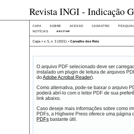
Revista INGI - Indicação G
CAPA
SOBRE
ACESSO
CADASTRO
PESQUIS
NOTÍCIAS
##API##
Capa
>
v. 5, n. 3 (2021)
>
Carvalho dos Reis
O arquivo PDF selecionado deve ser carrega
instalado um plugin de leitura de arquivos P
do
Adobe Acrobat Reader
).
Como alternativa, pode-se baixar o arquivo 
poderá abrí-lo com o leitor PDF de sua prefer
link abaixo.
Caso deseje mais informações sobre como impr
PDFs, a Highwire Press oferece uma página
PDFs
bastante útil.