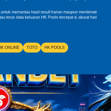
ik untuk memantau hasil result harian maupun menikmati
 terus data keluaran HK Pools tercepat & akurat hari
HK ONLINE
TOTO
HK POOLS