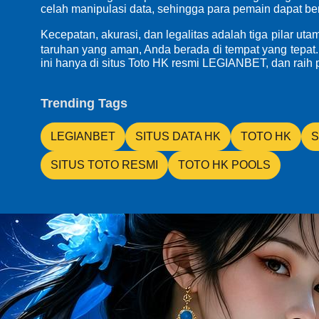
celah manipulasi data, sehingga para pemain dapat ber
Kecepatan, akurasi, dan legalitas adalah tiga pilar u
taruhan yang aman, Anda berada di tempat yang tepat
ini hanya di situs Toto HK resmi LEGIANBET, dan rai
Trending Tags
LEGIANBET
SITUS DATA HK
TOTO HK
S
SITUS TOTO RESMI
TOTO HK POOLS