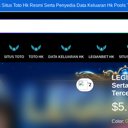
sti bisa merasakan maxwin
Situs Toto Hk Resmi Serta Penyedia Data Keluaran Hk Pools T
SITUS TOTO
TOTO HK
DATA KELUARAN HK
LEGIANBET HK
SITU
LEGI
Sert
`2
Terc
$5
Color:
G