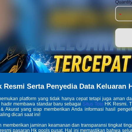
Quantit
-
 Resmi Serta Penyedia Data Keluaran H
emukan platform yang tidak hanya cepat tetapi juga aman da
T hadir membawa standar baru sebagai
Situs Toto
HK Resmi. Ti
& Akurat yang siap memberikan Anda informasi hasil pengel
ng dicari saat ini!
emberikan jaminan keamanan dan transparansi tingkat tingg
resmi pasaran Hk pools pusat. Hal ini memastikan bahwa seluruh