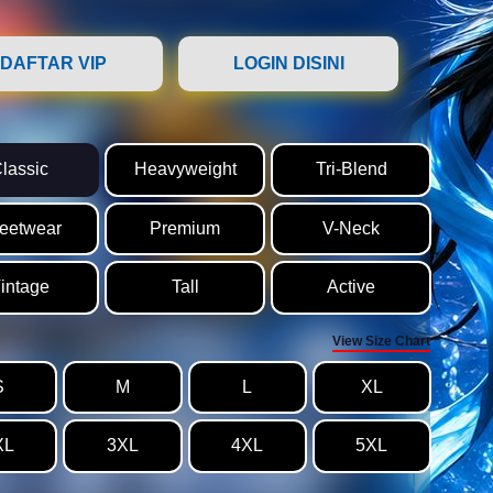
DAFTAR VIP
LOGIN DISINI
lassic
Heavyweight
Tri-Blend
reetwear
Premium
V-Neck
intage
Tall
Active
View Size Chart
S
M
L
XL
XL
3XL
4XL
5XL