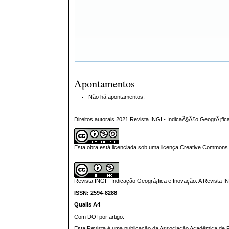
Apontamentos
Não há apontamentos.
Direitos autorais 2021 Revista INGI - IndicaÃ§Ã£o GeogrÃ¡fi
Esta obra está licenciada sob uma licença
Creative Commons At
Revista INGI - Indicação Geográ¡fica e Inovação.
A
Revista I
ISSN: 2594-8288
Qualis A4
Com DOI por artigo.
Esta Revista é uma publicação da Associação Acadêmica de Pr