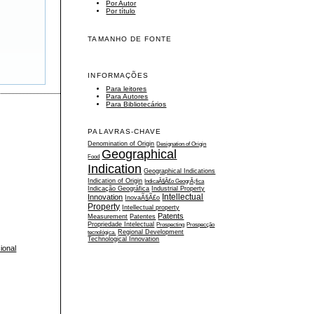
Por Autor
Por título
TAMANHO DE FONTE
INFORMAÇÕES
Para leitores
Para Autores
Para Bibliotecários
PALAVRAS-CHAVE
Denomination of Origin
Designation of Origin
Geographical
Food
Indication
Geographical Indications
Indication of Origin
IndicaÃ§Ã£o GeogrÃ¡fica
Indicação Geográfica
Industrial Property
Intellectual
Innovation
InovaÃ§Ã£o
Property
Intellectual property
Patents
Measurement
Patentes
Propriedade Intelectual
Prospecting
Prospecção
tecnológica.
Regional Development
Technological Innovation
ional