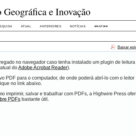
o Geográfica e Inovação
SQUISA
ATUAL
ANTERIORES
NOTÍCIAS
##API##
Baixar es
egado no navegador caso tenha instalado um plugin de leitura
atual do
Adobe Acrobat Reader
).
ivo PDF para o computador, de onde poderá abrí-lo com o leito
ique no link abaixo.
 imprimir, salvar e trabalhar com PDFs, a Highwire Press ofe
obre PDFs
bastante útil.