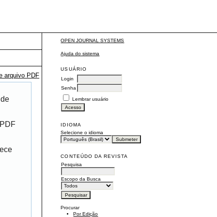
OPEN JOURNAL SYSTEMS
Ajuda do sistema
USUÁRIO
te arquivo PDF
Login
Senha
 de
Lembrar usuário
r PDF
IDIOMA
Selecione o idioma
rece
CONTEÚDO DA REVISTA
Pesquisa
Escopo da Busca
Procurar
Por Edição