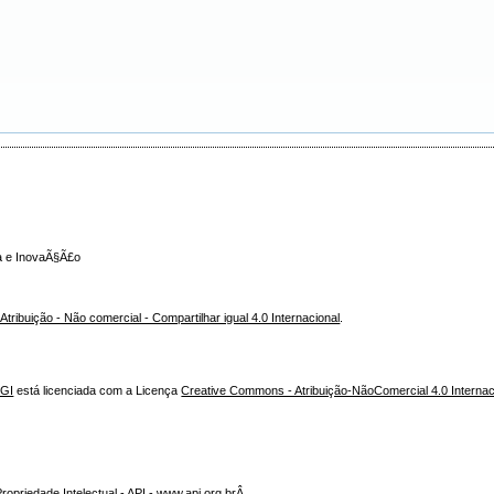
ca e InovaÃ§Ã£o
ribuição - Não comercial - Compartilhar igual 4.0 Internacional
.
NGI
está licenciada com a Licença
Creative Commons - Atribuição-NãoComercial 4.0 Internac
opriedade Intelectual - API - www.api.org.brÂ