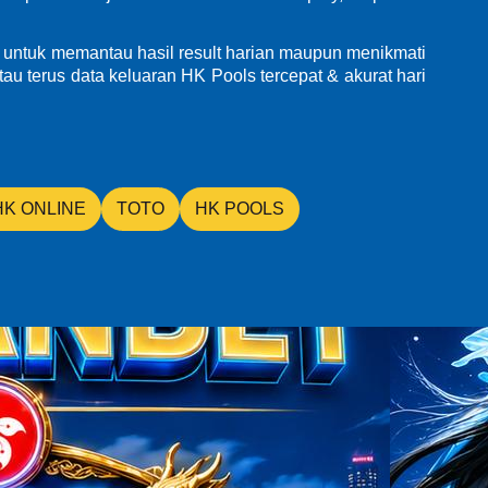
ik untuk memantau hasil result harian maupun menikmati
 terus data keluaran HK Pools tercepat & akurat hari
HK ONLINE
TOTO
HK POOLS