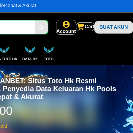
ercepat & Akurat
Cart
BUAT AKUN
Account
S TOTO HK
DATA HK
TOTO
ANBET: Situs Toto Hk Resmi
a Penyedia Data Keluaran Hk Pools
epat & Akurat
.00
old