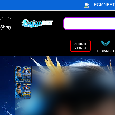
Menjadi member setia pa
LEGIANBET: 
Shop
Shop All
Designs
LEGIANBET