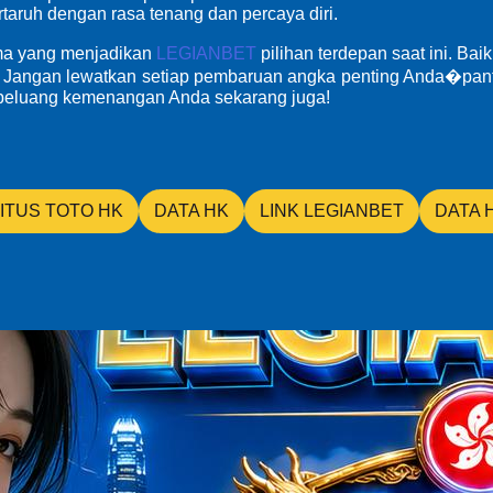
taruh dengan rasa tenang dan percaya diri.
tama yang menjadikan
LEGIANBET
pilihan terdepan saat ini. Ba
. Jangan lewatkan setiap pembaruan angka penting Anda�pantau
h peluang kemenangan Anda sekarang juga!
ITUS TOTO HK
DATA HK
LINK LEGIANBET
DATA 