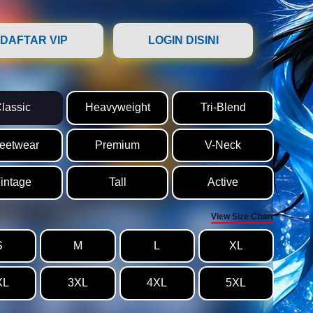
DAFTAR VIP
LOGIN DISINI
lassic
Heavyweight
Tri-Blend
reetwear
Premium
V-Neck
intage
Tall
Active
View Size Chart
S
M
L
XL
XL
3XL
4XL
5XL