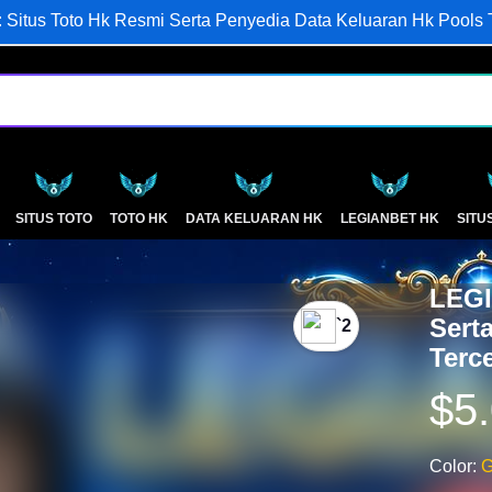
sti bisa merasakan maxwin
Situs Toto Hk Resmi Serta Penyedia Data Keluaran Hk Pools T
SITUS TOTO
TOTO HK
DATA KELUARAN HK
LEGIANBET HK
SITU
LEGI
Sert
`2
Terc
$5
Color:
G