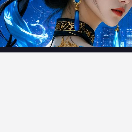
Don't love it? We'll fix it. For free.
100% Free Exchanges.
LEGIANBET
Support
About Us