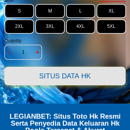
S
M
L
XL
2XL
3XL
4XL
5XL
Quantity
-
+
SITUS DATA HK
LEGIANBET: Situs Toto Hk Resmi
Serta Penyedia Data Keluaran Hk