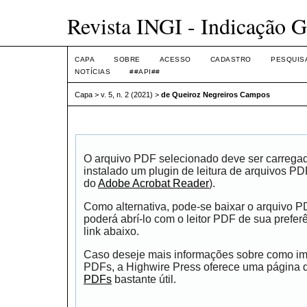
Revista INGI - Indicação G
CAPA
SOBRE
ACESSO
CADASTRO
PESQUIS
NOTÍCIAS
##API##
Capa
>
v. 5, n. 2 (2021)
>
de Queiroz Negreiros Campos
O arquivo PDF selecionado deve ser carrega
instalado um plugin de leitura de arquivos P
do
Adobe Acrobat Reader
).
Como alternativa, pode-se baixar o arquivo 
poderá abrí-lo com o leitor PDF de sua prefer
link abaixo.
Caso deseje mais informações sobre como impr
PDFs, a Highwire Press oferece uma página
PDFs
bastante útil.